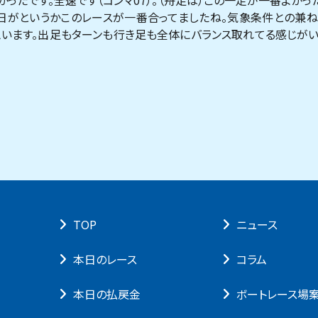
かったです。全速です（コンマ07）。（舟足は）この一走が一番よかった
日がというかこのレースが一番合ってましたね。気象条件との兼
思います。出足もターンも行き足も全体にバランス取れてる感じが
TOP
ニュース
本⽇のレース
コラム
本⽇の払戻⾦
ボートレース場