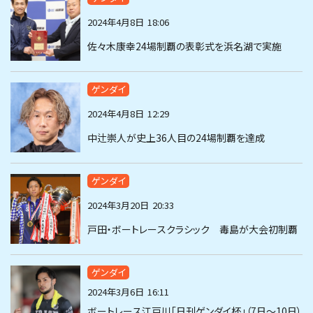
2024年4月8日
18:06
佐々木康幸24場制覇の表彰式を浜名湖で実施
ゲンダイ
2024年4月8日
12:29
中辻崇人が史上36人目の24場制覇を達成
ゲンダイ
2024年3月20日
20:33
戸田・ボートレースクラシック 毒島が大会初制覇
ゲンダイ
2024年3月6日
16:11
ボートレース江戸川「日刊ゲンダイ杯」（7日～10日）