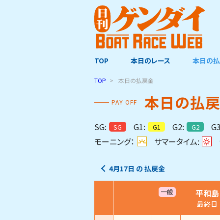
TOP
本日のレース
本日の払
TOP
本日の払戻金
本日の払
PAY OFF
SG:
G1:
G2:
G3
SG
G1
G2
モーニング：
サマータイム:
4月17日
の
払戻金
平和島
一般
最終日