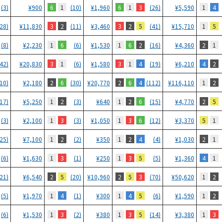
6
1
6
1
3
1
4
(3)
¥
900
(10)
¥
1,960
(26)
¥
5,590
3
2
3
2
5
1
5
(28)
¥
11,830
(11)
¥
3,460
(41)
¥
15,710
1
6
1
6
2
2
1
(8)
¥
2,230
(6)
¥
1,530
(16)
¥
4,360
3
1
3
1
4
4
2
(42)
¥
20,830
(6)
¥
1,580
(19)
¥
6,210
2
6
2
6
4
1
2
(10)
¥
2,180
(30)
¥
20,770
(112)
¥
116,110
1
2
1
2
6
2
5
(17)
¥
5,250
(3)
¥
640
(15)
¥
4,770
1
3
1
3
6
5
1
(3)
¥
2,100
(3)
¥
1,050
(12)
¥
3,370
1
2
1
2
4
2
1
(25)
¥
7,100
(2)
¥
350
(4)
¥
1,030
1
3
1
3
5
4
1
(6)
¥
1,630
(1)
¥
250
(5)
¥
1,360
2
5
2
5
3
1
2
(21)
¥
6,540
(20)
¥
10,960
(70)
¥
50,620
1
4
1
4
5
1
2
(5)
¥
1,970
(1)
¥
300
(6)
¥
1,590
1
3
1
3
5
1
3
(6)
¥
1,530
(2)
¥
380
(14)
¥
3,380