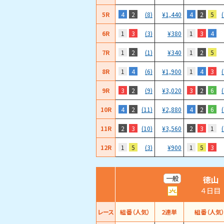
5R
4
2
4
2
5
(8)
¥
1,440
6R
1
3
1
3
4
(3)
¥
380
7R
1
2
1
2
5
(1)
¥
340
8R
1
4
1
4
3
(6)
¥
1,900
9R
3
2
3
2
6
(9)
¥
3,020
10R
4
2
4
2
6
(11)
¥
2,880
11R
2
3
2
3
1
(10)
¥
3,560
12R
1
5
1
5
3
(3)
¥
900
徳山
一般
４日目
レース
組番（人気）
2連単
組番（人気