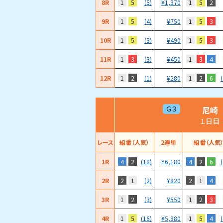
8R
1
5
1
5
2
(5)
¥
1,370
9R
1
5
1
5
3
(4)
¥
750
10R
1
5
1
5
3
(3)
¥
490
11R
1
3
1
3
4
(3)
¥
450
12R
1
2
1
2
6
(1)
¥
280
尼崎
Ｇ３
１日目
レース
組番（人気）
2連単
組番（人気
1R
4
2
4
2
6
(18)
¥
6,180
2R
2
1
2
1
4
(2)
¥
820
3R
1
2
1
2
3
(3)
¥
550
4R
1
5
1
5
4
(16)
¥
5,880