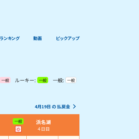
ランキング
動画
ピックアップ
ルーキー:
一般:
一般
一般
一般
4月19日
の
払戻金
浜名湖
一般
４日目