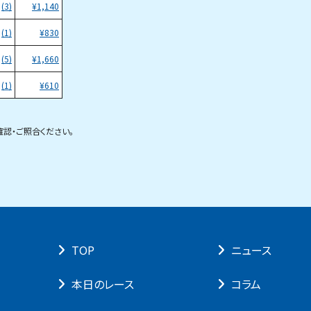
(3)
¥
1,140
(1)
¥
830
(5)
¥
1,660
(1)
¥
610
。
認・ご照合ください。
TOP
ニュース
本⽇のレース
コラム