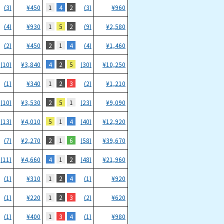
1
4
2
(3)
¥
450
(3)
¥
960
1
5
2
(4)
¥
930
(9)
¥
2,580
2
1
4
(2)
¥
450
(4)
¥
1,460
4
2
5
(10)
¥
3,840
(30)
¥
10,250
1
2
3
(1)
¥
340
(2)
¥
1,210
2
5
1
(10)
¥
3,530
(23)
¥
9,090
5
1
4
(13)
¥
4,010
(40)
¥
12,920
2
1
6
(7)
¥
2,270
(58)
¥
39,670
4
1
2
(11)
¥
4,660
(48)
¥
21,960
1
2
4
(1)
¥
310
(1)
¥
920
1
2
3
(1)
¥
220
(2)
¥
620
1
3
4
(1)
¥
400
(1)
¥
980