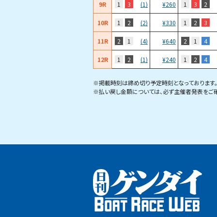
9R
1
3
1
3
2
(1)
¥
260
10R
1
2
1
2
3
(2)
¥
330
11R
2
1
2
1
4
(4)
¥
640
12R
1
2
1
2
4
(1)
¥
240
※掲載時刻は締め切り予定時刻となっております
※払い戻し金額については、必ず主催者発表をご確