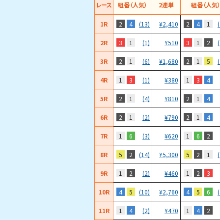
レース
組番（人気）
2連単
組番（人気
1R
2
4
2
4
1
(13)
¥
2,410
2R
3
1
3
1
2
(1)
¥
510
3R
2
1
2
1
5
(6)
¥
1,680
4R
1
3
1
3
4
(1)
¥
380
5R
2
1
2
1
4
(4)
¥
810
6R
2
1
2
1
4
(2)
¥
790
7R
1
6
1
6
2
(3)
¥
620
8R
5
2
5
2
1
(14)
¥
5,300
9R
1
2
1
2
3
(2)
¥
460
10R
4
5
4
5
6
(10)
¥
2,760
11R
1
4
1
4
2
(2)
¥
470