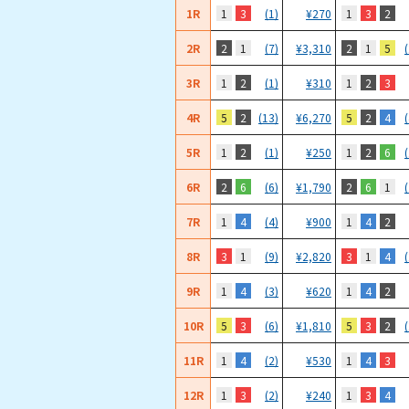
1R
1
3
1
3
2
(1)
¥
270
2R
2
1
2
1
5
(7)
¥
3,310
3R
1
2
1
2
3
(1)
¥
310
4R
5
2
5
2
4
(13)
¥
6,270
5R
1
2
1
2
6
(1)
¥
250
6R
2
6
2
6
1
(6)
¥
1,790
7R
1
4
1
4
2
(4)
¥
900
8R
3
1
3
1
4
(9)
¥
2,820
9R
1
4
1
4
2
(3)
¥
620
10R
5
3
5
3
2
(6)
¥
1,810
11R
1
4
1
4
3
(2)
¥
530
12R
1
3
1
3
4
(2)
¥
240