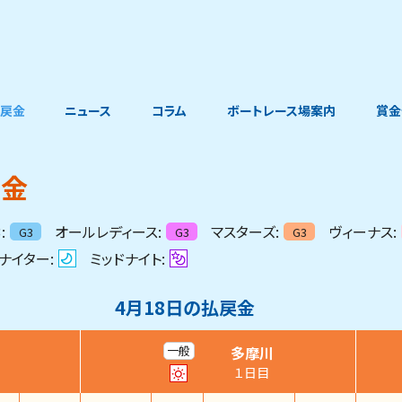
戻金
ニュース
コラム
ボートレース場案内
賞金
戻金
:
オールレディース:
マスターズ:
ヴィーナス:
G3
G3
G3
ナイター:
ミッドナイト:
4月18日
の払戻金
多摩川
一般
１日目