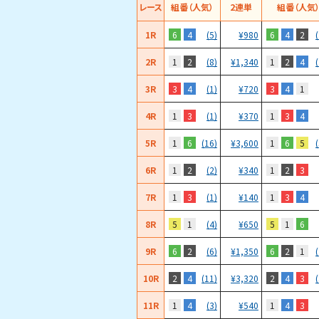
レース
組番（人気）
2連単
組番（人気
1R
6
4
6
4
2
(5)
¥
980
2R
1
2
1
2
4
(8)
¥
1,340
3R
3
4
3
4
1
(1)
¥
720
4R
1
3
1
3
4
(1)
¥
370
5R
1
6
1
6
5
(16)
¥
3,600
6R
1
2
1
2
3
(2)
¥
340
7R
1
3
1
3
4
(1)
¥
140
8R
5
1
5
1
6
(4)
¥
650
9R
6
2
6
2
1
(6)
¥
1,350
10R
2
4
2
4
3
(11)
¥
3,320
11R
1
4
1
4
3
(3)
¥
540