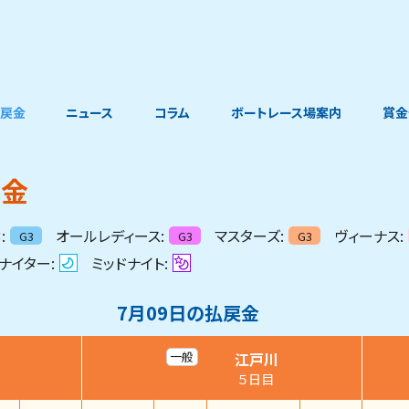
戻金
ニュース
コラム
ボートレース場案内
賞金
戻金
:
オールレディース:
マスターズ:
ヴィーナス:
G3
G3
G3
ナイター:
ミッドナイト:
7月09日
の払戻金
江戸川
一般
５日目