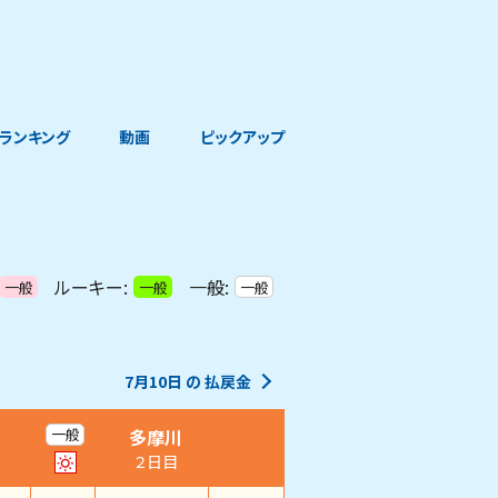
ランキング
動画
ピックアップ
ルーキー:
一般:
一般
一般
一般
7月10日
の
払戻金
多摩川
一般
２日目