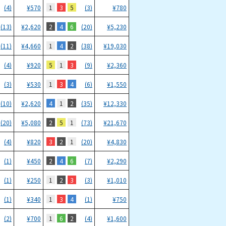
1
3
5
(4)
¥
570
(3)
¥
780
2
4
6
(13)
¥
2,620
(20)
¥
5,230
1
4
2
(11)
¥
4,660
(38)
¥
19,030
5
1
3
(4)
¥
920
(9)
¥
2,360
1
3
4
(3)
¥
530
(6)
¥
1,550
4
1
2
(10)
¥
2,620
(35)
¥
12,330
2
5
1
(20)
¥
5,080
(73)
¥
21,670
3
2
1
(4)
¥
820
(20)
¥
4,830
2
4
6
(1)
¥
450
(7)
¥
2,290
1
2
3
(1)
¥
250
(3)
¥
1,010
1
3
4
(1)
¥
340
(1)
¥
750
1
6
2
(2)
¥
700
(4)
¥
1,600