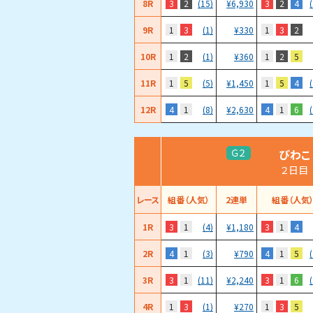
8R
3
2
3
2
4
(15)
¥
6,930
9R
1
3
1
3
2
(1)
¥
330
10R
1
2
1
2
5
(1)
¥
360
11R
1
5
1
5
4
(5)
¥
1,450
12R
4
1
4
1
6
(8)
¥
2,630
びわこ
Ｇ２
２日目
レース
組番（人気）
2連単
組番（人気
1R
3
1
3
1
4
(4)
¥
1,180
2R
4
1
4
1
5
(3)
¥
790
3R
3
1
3
1
6
(11)
¥
2,240
4R
1
3
1
3
5
(1)
¥
270