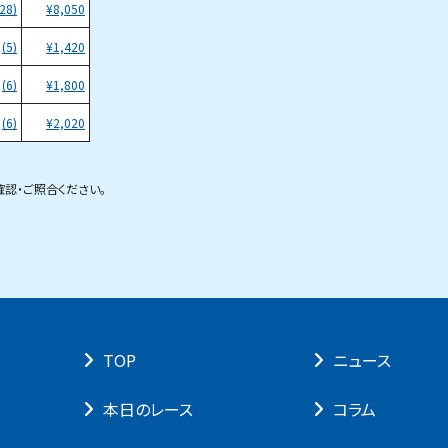
(28)
¥
8,050
(5)
¥
1,420
(6)
¥
1,800
(6)
¥
2,020
。
認・ご照合ください。
TOP
ニュース
本⽇のレース
コラム