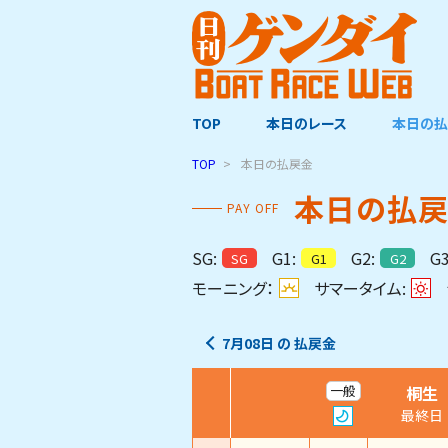
TOP
本日のレース
本日の払
TOP
本日の払戻金
本日の払
PAY OFF
SG:
G1:
G2:
G3
SG
G1
G2
モーニング：
サマータイム:
7月08日
の
払戻金
桐生
一般
最終日