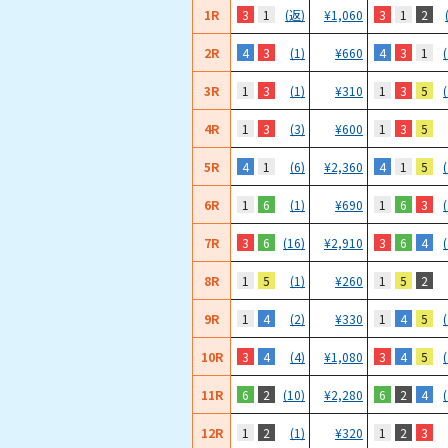
1R
3
1
3
1
2
(返)
¥
1,060
2R
4
3
4
3
1
(1)
¥
660
3R
1
3
1
3
5
(1)
¥
310
4R
1
3
1
3
5
(3)
¥
600
5R
4
1
4
1
5
(6)
¥
2,360
6R
1
6
1
6
3
(1)
¥
690
7R
3
6
3
6
4
(16)
¥
2,910
8R
1
5
1
5
2
(1)
¥
260
9R
1
4
1
4
5
(2)
¥
330
10R
3
4
3
4
5
(4)
¥
1,080
11R
6
2
6
2
4
(10)
¥
2,280
12R
1
2
1
2
3
(1)
¥
320