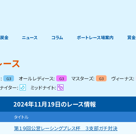
戻金
ニュース
コラム
ボートレース場案内
賞金
レース
:
オールレディース:
マスターズ:
ヴィーナス:
G3
G3
G3
ナイター:
ミッドナイト:
2024年11月19日
の
レース情報
タイトル
第１９回公営レーシングプレス杯 ３支部ガチ対決