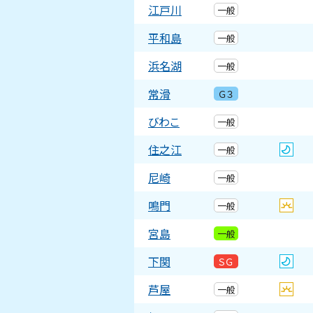
江戸川
一般
平和島
一般
浜名湖
一般
常滑
Ｇ３
びわこ
一般
住之江
一般
尼崎
一般
鳴門
一般
宮島
一般
下関
ＳＧ
芦屋
一般