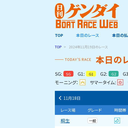
TOP
本日のレース
本日の払
TOP
2024年11月19日
のレース
本⽇の
TODAY’S RACE
SG:
G1:
G2:
G3
SG
G1
G2
モーニング：
サマータイム:
11月18日
レース場
グレード
時間帯
桐生
一般