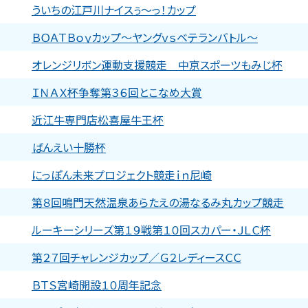
ういちの江戸川ナイスぅ〜っ！カップ
ＢＯＡＴＢｏｙカップ〜ヤングｖｓベテランバトル〜
オレンジリボン運動支援競走 中京スポーツもみじ杯
ＩＮＡＸ杯争奪第３６回とこなめ大賞
近江牛専門店松喜屋牛王杯
ばんえい十勝杯
にっぽん未来プロジェクト競走ｉｎ尼崎
第８回鳴門天然温泉あらたえの湯なるみ丸カップ競走
ルーキーシリーズ第１９戦第１０回スカパー・ＪＬＣ杯
第２７回チャレンジカップ／Ｇ２レディースＣＣ
ＢＴＳ宮崎開設１０周年記念