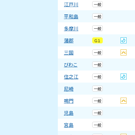
江戸川
一般
平和島
一般
多摩川
一般
蒲郡
Ｇ１
三国
一般
びわこ
一般
住之江
一般
尼崎
一般
鳴門
一般
児島
一般
宮島
一般