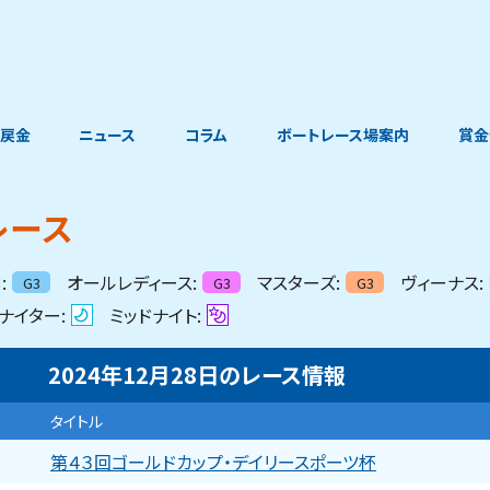
戻金
ニュース
コラム
ボートレース場案内
賞金
レース
:
オールレディース:
マスターズ:
ヴィーナス:
G3
G3
G3
ナイター:
ミッドナイト:
2024年12月28日
の
レース情報
タイトル
第４３回ゴールドカップ・デイリースポーツ杯