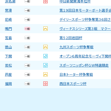
浜名湖
中日新聞東海本社杯
一般
常滑
第１９回日本モーターボート選手
一般
尼崎
デイリースポーツ杯争奪第３６回さ
一般
鳴門
ヴィーナスシリーズ第３戦 マク
一般
宮島
第５２回岩田杯
一般
徳山
九州スポーツ杯争奪戦
一般
下関
オープン６周年記念モーヴィ下関
一般
若松
スポーツニッポン杯ＧＷ特選競走
一般
芦屋
日本トーター杯争奪戦
一般
福岡
西日本スポーツ杯
一般