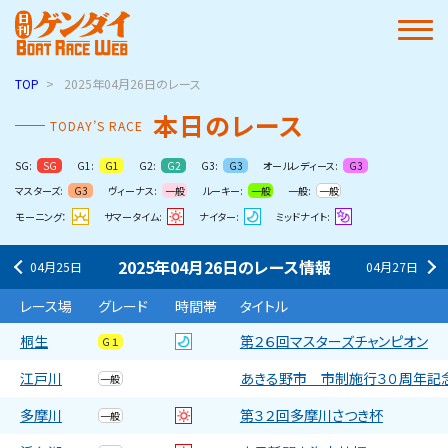
TOP
2025年04月26日
のレース
本⽇のレース
TODAY’S RACE
SG:
G1:
G2:
G3:
オールレディース:
SG
G1
G2
G3
G3
マスターズ:
ヴィーナス:
ルーキー:
一般:
G3
一般
一般
一般
モーニング：
サマータイム:
ナイター:
ミッドナイト:
2025年04月26日
の
レース情報
04月25日
04月27日
レース場
グレード
時間帯
タイトル
桐生
第２６回マスターズチャンピオン
Ｇ１
江戸川
あきる野市 市制施行３０周年記念
一般
多摩川
第３２回多摩川さつき杯
一般