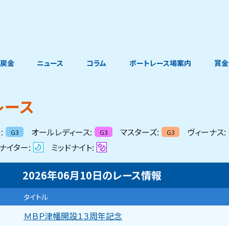
戻金
ニュース
コラム
ボートレース場案内
賞金
レース
:
オールレディース:
マスターズ:
ヴィーナス:
G3
G3
G3
ナイター:
ミッドナイト:
2026年06月10日
の
レース情報
タイトル
ＭＢＰ津幡開設１３周年記念