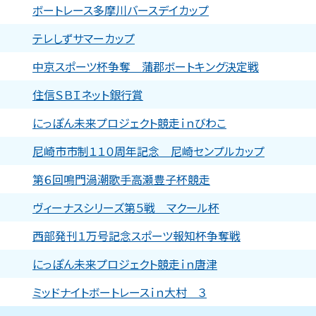
ボートレース多摩川バースデイカップ
テレしずサマーカップ
中京スポーツ杯争奪 蒲郡ボートキング決定戦
住信ＳＢＩネット銀行賞
にっぽん未来プロジェクト競走ｉｎびわこ
尼崎市市制１１０周年記念 尼崎センプルカップ
第６回鳴門渦潮歌手高瀬豊子杯競走
ヴィーナスシリーズ第５戦 マクール杯
西部発刊１万号記念スポーツ報知杯争奪戦
にっぽん未来プロジェクト競走ｉｎ唐津
ミッドナイトボートレースｉｎ大村 ３