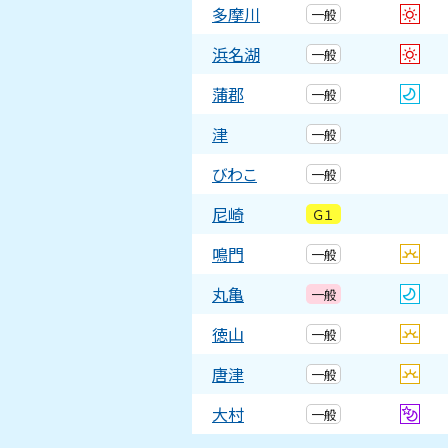
多摩川
一般
浜名湖
一般
蒲郡
一般
津
一般
びわこ
一般
尼崎
Ｇ１
鳴門
一般
丸亀
一般
徳山
一般
唐津
一般
大村
一般