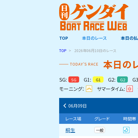
TOP
本日のレース
本日の払
TOP
2026年06月10日
のレース
本⽇の
TODAY’S RACE
SG:
G1:
G2:
G3
SG
G1
G2
モーニング：
サマータイム:
06月09日
レース場
グレード
時間帯
桐生
一般