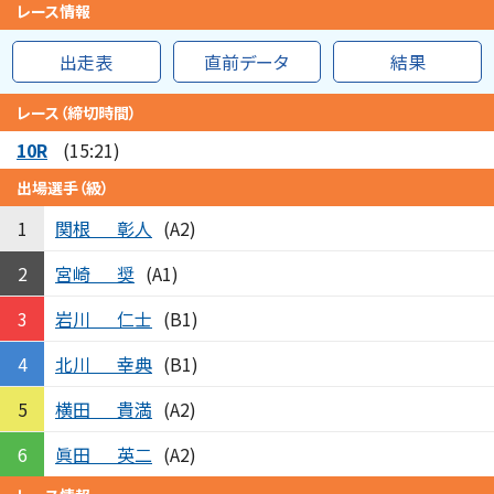
レース情報
出走表
直前データ
結果
レース（締切時間）
10R
(15:21)
出場選手（級）
関根
彰人
1
(A2)
宮崎
奨
2
(A1)
岩川
仁士
3
(B1)
北川
幸典
4
(B1)
横田
貴満
5
(A2)
眞田
英二
6
(A2)