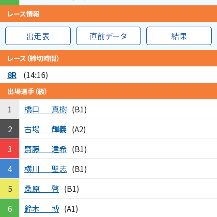
レース情報
出走表
直前データ
結果
レース（締切時間）
8R
(14:16)
出場選手（級）
橋口
真樹
1
(B1)
古場
輝義
2
(A2)
齋藤
達希
3
(B1)
横川
聖志
4
(B1)
桑原
啓
5
(B1)
鈴木
博
6
(A1)