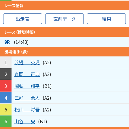
レース情報
出走表
直前データ
結果
レース（締切時間）
9R
(14:48)
出場選手（級）
渡邉
英児
1
(A2)
丸岡
正典
2
(A2)
國弘
翔平
3
(B1)
三好
勇人
4
(A2)
松山
将吾
5
(A2)
山谷
央
6
(B1)