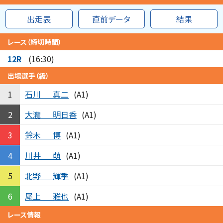
出走表
直前データ
結果
レース（締切時間）
12R
(16:30)
出場選手（級）
石川
真二
1
(A1)
大瀧
明日香
2
(A1)
鈴木
博
3
(A1)
川井
萌
4
(A1)
北野
輝季
5
(A1)
尾上
雅也
6
(A1)
レース情報