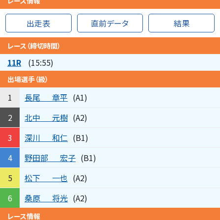
レース情報
出走表
直前データ
結果
レース（締切時間）
11R
(15:55)
出場選手（級）
長尾
章平
1
(A1)
北中
元樹
2
(A2)
深川
和仁
3
(B1)
野田部
宏子
4
(B1)
松下
一也
5
(A2)
桑原
将光
6
(A2)
レース情報