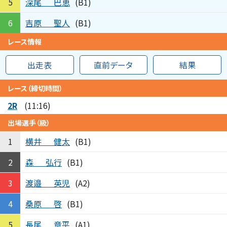
深尾
巴恵
5
(B1)
吉原
聖人
6
(B1)
レース情報
出走表
直前データ
結果
レース（締切時間）
2R
(11:16)
出場選手（級）
横井
健太
1
(B1)
森
弘行
2
(B1)
渡邉
英児
3
(A2)
桑原
啓
4
(B1)
長尾
章平
5
(A1)