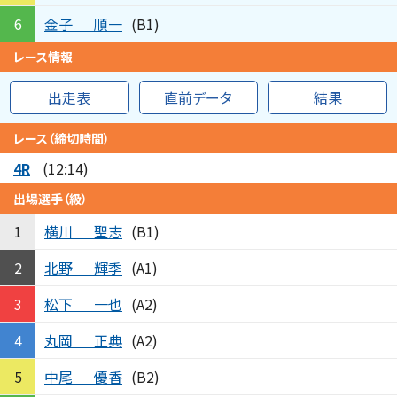
金子
順一
6
(B1)
レース情報
出走表
直前データ
結果
レース（締切時間）
4R
(12:14)
出場選手（級）
横川
聖志
1
(B1)
北野
輝季
2
(A1)
松下
一也
3
(A2)
丸岡
正典
4
(A2)
中尾
優香
5
(B2)