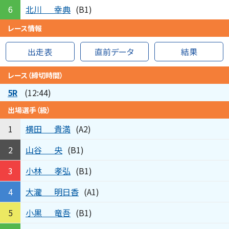
北川
幸典
6
(B1)
レース情報
出走表
直前データ
結果
レース（締切時間）
5R
(12:44)
出場選手（級）
横田
貴満
1
(A2)
山谷
央
2
(B1)
小林
孝弘
3
(B1)
大瀧
明日香
4
(A1)
小黒
竜吾
5
(B1)