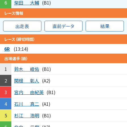
柴田
大輔
6
(B1)
レース情報
出走表
直前データ
結果
レース（締切時間）
6R
(13:14)
出場選手（級）
鈴木
峻佑
1
(B1)
関根
彰人
2
(A2)
宮内
由紀英
3
(B1)
石川
真二
4
(A1)
杉江
浩明
5
(B1)
北中
元樹