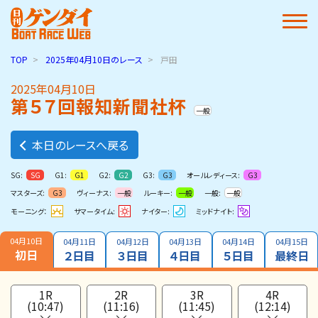
TOP
2025年04月10日
のレース
戸田
2025年04月10日
第５７回報知新聞社杯
一般
本日のレースへ戻る
SG:
G1:
G2:
G3:
オールレディース:
SG
G1
G2
G3
G3
マスターズ:
ヴィーナス:
ルーキー:
一般:
G3
一般
一般
一般
モーニング：
サマータイム:
ナイター:
ミッドナイト:
04月10日
04月11日
04月12日
04月13日
04月14日
04月15日
初日
２日目
３日目
４日目
５日目
最終日
1R
2R
3R
4R
(10:47)
(11:16)
(11:45)
(12:14)