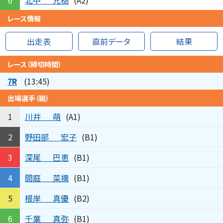
6
(A2)
レース情報
出走表
直前データ
結果
レース（締切時間）
7R
(13:45)
出場選手（級）
川井
萌
1
(A1)
野田部
宏子
2
(B1)
深尾
巴恵
3
(B1)
間庭
菜摘
4
(B1)
根岸
真優
5
(B2)
千葉
真弥
6
(B1)