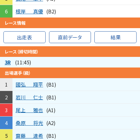
根岸
真優
6
(B2)
レース情報
出走表
直前データ
結果
レース（締切時間）
3R
(11:45)
出場選手（級）
國弘
翔平
1
(B1)
岩川
仁士
2
(B1)
尾上
雅也
3
(A1)
桑原
将光
4
(A2)
齋藤
達希
5
(B1)