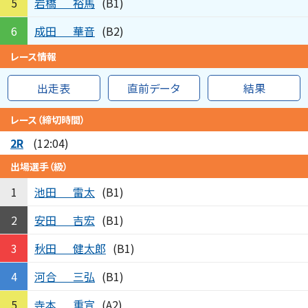
岩橋
裕馬
5
(B1)
成田
華音
6
(B2)
レース情報
出走表
直前データ
結果
レース（締切時間）
2R
(12:04)
出場選手（級）
池田
雷太
1
(B1)
安田
吉宏
2
(B1)
秋田
健太郎
3
(B1)
河合
三弘
4
(B1)
寺本
重宣
5
(A2)