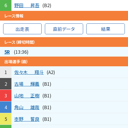
野田
昇吾
6
(B2)
レース情報
出走表
直前データ
結果
レース（締切時間）
5R
(13:36)
出場選手（級）
佐々木
翔斗
1
(A2)
古場
輝義
2
(B1)
山地
正樹
3
(B1)
角山
雄哉
4
(B1)
杢野
誓良
5
(B1)