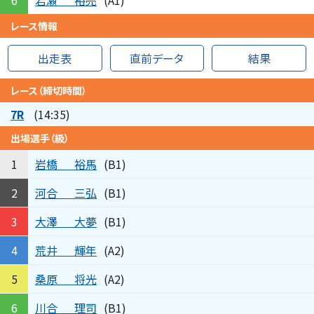
6
(A1)
レース情報
出走表
直前データ
結果
レース（締切時間）
7R
(14:35)
出場選手（級）
岩橋
裕馬
1
(B1)
河合
三弘
2
(B1)
大澤
大夢
3
(B1)
荒井
輝年
4
(A2)
桑原
将光
5
(A2)
川合
理司
6
(B1)