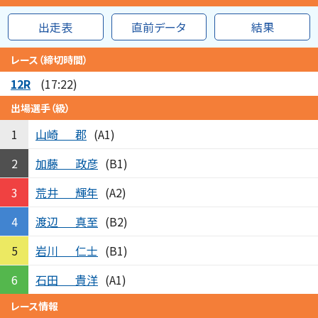
出走表
直前データ
結果
レース（締切時間）
12R
(17:22)
出場選手（級）
山崎
郡
1
(A1)
加藤
政彦
2
(B1)
荒井
輝年
3
(A2)
渡辺
真至
4
(B2)
岩川
仁士
5
(B1)
石田
貴洋
6
(A1)
レース情報