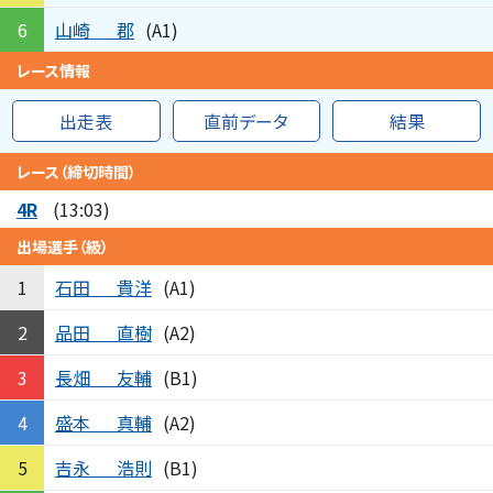
山崎
郡
6
(A1)
レース情報
出走表
直前データ
結果
レース（締切時間）
4R
(13:03)
出場選手（級）
石田
貴洋
1
(A1)
品田
直樹
2
(A2)
長畑
友輔
3
(B1)
盛本
真輔
4
(A2)
吉永
浩則
5
(B1)