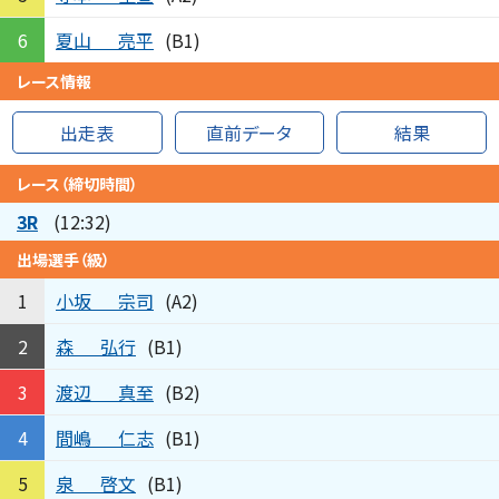
夏山
亮平
6
(B1)
レース情報
出走表
直前データ
結果
レース（締切時間）
3R
(12:32)
出場選手（級）
小坂
宗司
1
(A2)
森
弘行
2
(B1)
渡辺
真至
3
(B2)
間嶋
仁志
4
(B1)
泉
啓文
5
(B1)