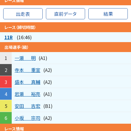
レース情報
出走表
直前データ
結果
レース（締切時間）
11R
(16:46)
出場選手（級）
一瀬
明
1
(A1)
寺本
重宣
2
(A2)
盛本
真輔
3
(A2)
岩瀬
裕亮
4
(A1)
安田
吉宏
5
(B1)
小坂
宗司
6
(A2)
レース情報