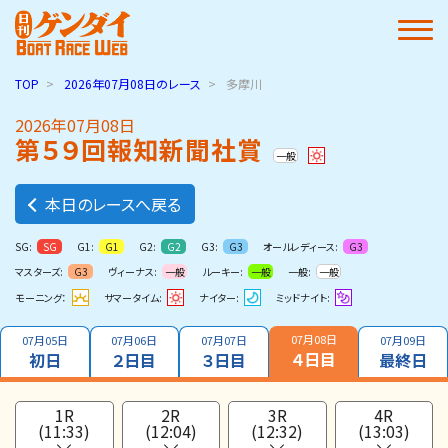
TOP
2026年07月08日
のレース
多摩川
2026年07月08日
第５９回報知新聞社賞
一般
本日のレースへ戻る
SG:
G1:
G2:
G3:
オールレディース:
SG
G1
G2
G3
G3
マスターズ:
ヴィーナス:
ルーキー:
一般:
G3
一般
一般
一般
モーニング：
サマータイム:
ナイター:
ミッドナイト:
07月08日
07月05日
07月06日
07月07日
07月09日
４日目
初日
２日目
３日目
最終日
1R
2R
3R
4R
(11:33)
(12:04)
(12:32)
(13:03)