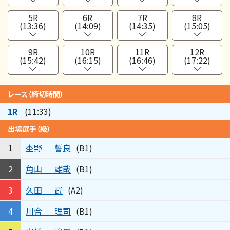
5R
6R
7R
8R
(13:36)
(14:09)
(14:35)
(15:05)
9R
10R
11R
12R
(15:42)
(16:15)
(16:46)
(17:22)
レース（締切時間）
1R
(11:33)
出場選手（級）
杢野
誓良
1
(B1)
角山
雄哉
2
(B1)
久田
武
3
(A2)
川合
理司
4
(B1)