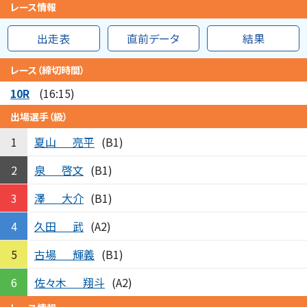
レース情報
出走表
直前データ
結果
レース（締切時間）
10R
(16:15)
出場選手（級）
夏山
亮平
1
(B1)
泉
啓文
2
(B1)
澤
大介
3
(B1)
久田
武
4
(A2)
古場
輝義
5
(B1)
佐々木
翔斗
6
(A2)