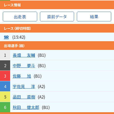
レース情報
出走表
直前データ
結果
レース（締切時間）
9R
(15:42)
出場選手（級）
長畑
友輔
1
(B1)
中野
夢斗
2
(B1)
佐藤
旭
3
(B1)
宇佐見
淳
4
(A2)
品田
直樹
5
(A2)
秋田
健太郎
6
(B1)