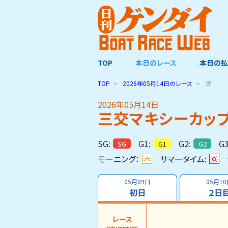
TOP
本日のレース
本日の払
TOP
2026年05月14日
のレース
津
2026年05月14日
三交マキシーカッ
SG:
G1:
G2:
G3
SG
G1
G2
モーニング：
サマータイム:
05月09日
05月1
初日
２日
レース