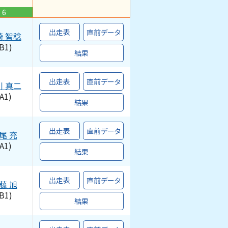
6
出走表
直前データ
崎
智稔
B1)
結果
出走表
直前データ
川
真二
A1)
結果
出走表
直前データ
尾
充
A1)
結果
出走表
直前データ
藤
旭
B1)
結果