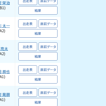
出走表
直前データ
村
栄治
B1)
結果
出走表
直前データ
川
太一
A2)
結果
出走表
直前データ
亮太
A2)
結果
出走表
直前データ
田
辰也
A1)
結果
出走表
直前データ
村
晃朋
A1)
結果