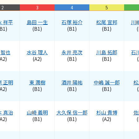
2
3
4
5
永
祥平
島田
一生
石塚
裕介
松尾
宣邦
川
B1)
(B1)
(B1)
(B1)
(
智也
水谷
理人
永井
亮次
川島
拓郎
石
A2)
(A2)
(B1)
(B1)
(
原
正明
東
潤樹
酒井
陽祐
中嶋
誠一郎
松
A2)
(B1)
(B1)
(B1)
(
本
真治
山崎
義明
大久保
信一郎
杉山
貴博
佐
A2)
(B1)
(B1)
(A2)
(