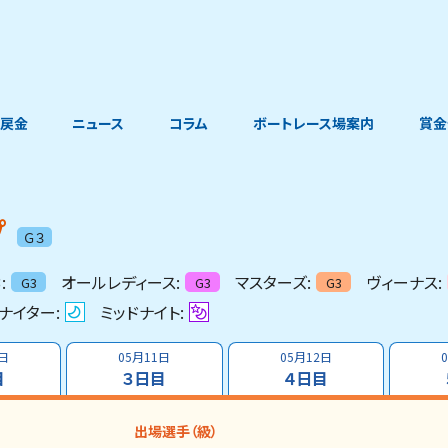
戻金
ニュース
コラム
ボートレース場案内
賞金
プ
Ｇ３
:
オールレディース:
マスターズ:
ヴィーナス:
G3
G3
G3
ナイター:
ミッドナイト:
0日
05月11日
05月12日
目
３日目
４日目
出場選手（級）