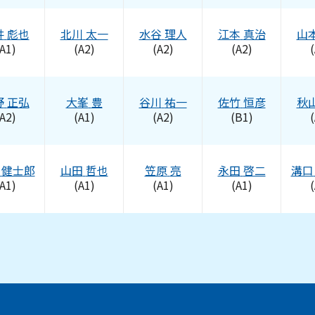
井
彪也
北川
太一
水谷
理人
江本
真治
山
A1)
(A2)
(A2)
(A2)
(
野
正弘
大峯
豊
谷川
祐一
佐竹
恒彦
秋
A2)
(A1)
(A2)
(B1)
(
健士郎
山田
哲也
笠原
亮
永田
啓二
溝口
A1)
(A1)
(A1)
(A1)
(