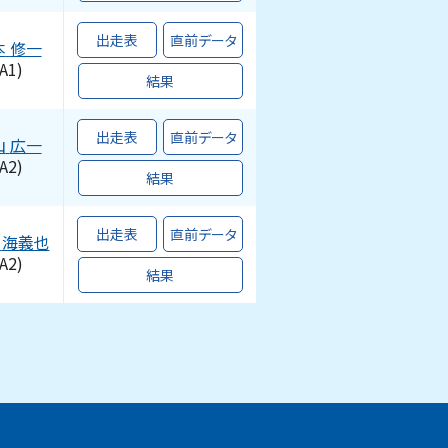
出走表
直前データ
本
修一
A1)
結果
出走表
直前データ
山
広一
A2)
結果
出走表
直前データ
海義也
A2)
結果