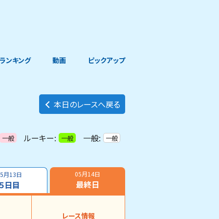
ランキング
動画
ピックアップ
本日のレースへ戻る
ルーキー:
一般:
一般
一般
一般
05月14日
05月13日
最終日
５日目
レース情報