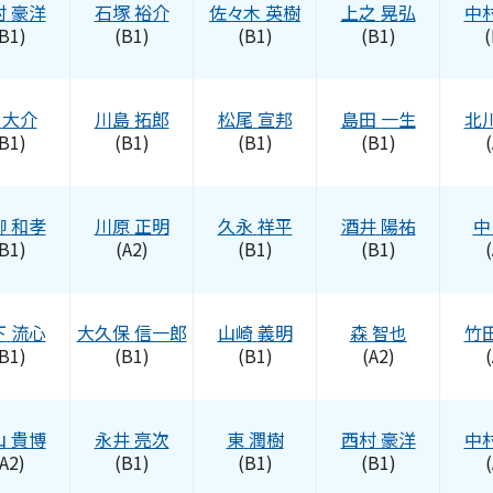
村
豪洋
石塚
裕介
佐々木
英樹
上之
晃弘
中
B1)
(B1)
(B1)
(B1)
(
大介
川島
拓郎
松尾
宣邦
島田
一生
北
B1)
(B1)
(B1)
(B1)
(
柳
和孝
川原
正明
久永
祥平
酒井
陽祐
中
B1)
(A2)
(B1)
(B1)
(
下
流心
大久保
信一郎
山崎
義明
森
智也
竹
B1)
(B1)
(B1)
(A2)
(
山
貴博
永井
亮次
東
潤樹
西村
豪洋
中
A2)
(B1)
(B1)
(B1)
(