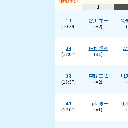
（締切時間）
1
1R
谷川
祐一
久
(10:39)
(A2)
(
2R
佐竹
恒彦
森
(11:07)
(B1)
(
3R
森野
正弘
川
(11:37)
(A2)
(
4R
山本
修一
江
(12:07)
(A1)
(