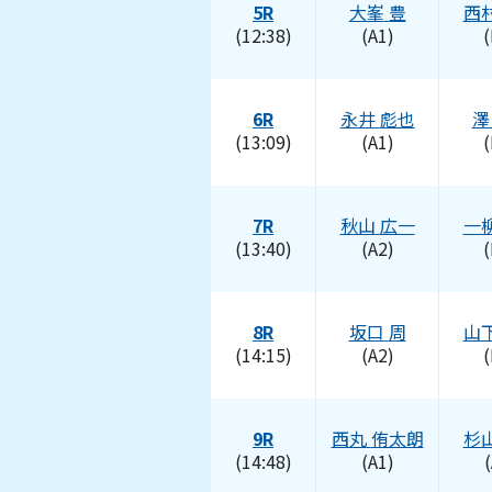
5R
大峯
豊
西
(12:38)
(A1)
(
6R
永井
彪也
澤
(13:09)
(A1)
(
7R
秋山
広一
一
(13:40)
(A2)
(
8R
坂口
周
山
(14:15)
(A2)
(
9R
西丸
侑太朗
杉
(14:48)
(A1)
(