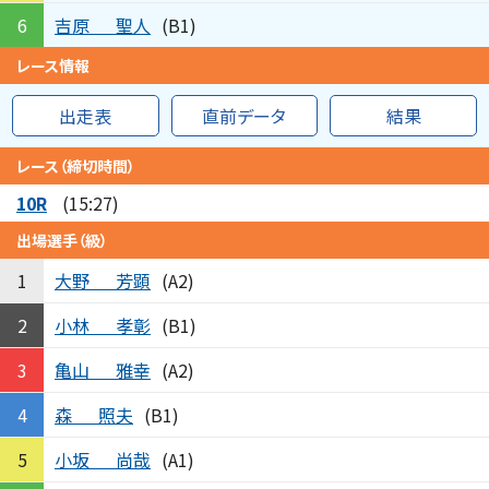
吉原
聖人
6
(B1)
レース情報
出走表
直前データ
結果
レース（締切時間）
10R
(15:27)
出場選手（級）
大野
芳顕
1
(A2)
小林
孝彰
2
(B1)
亀山
雅幸
3
(A2)
森
照夫
4
(B1)
小坂
尚哉
5
(A1)