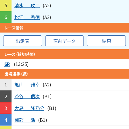
清水
攻二
5
(A2)
松江
秀徳
6
(A2)
レース情報
出走表
直前データ
結果
レース（締切時間）
6R
(13:25)
出場選手（級）
亀山
雅幸
1
(A2)
茶谷
信次
2
(B1)
大島
隆乃介
3
(B1)
岡部
浩
4
(B1)