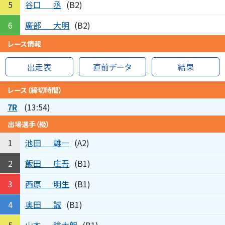
谷口
丞
5
(B2)
廣部
大明
6
(B2)
レース情報
出走表
直前データ
結果
レース（締切時間）
7R
(13:54)
出場選手（級）
池田
雄一
1
(A2)
飯田
庄吾
2
(B1)
西原
明生
3
(B1)
奥田
誠
4
(B1)
山本
稔太朗