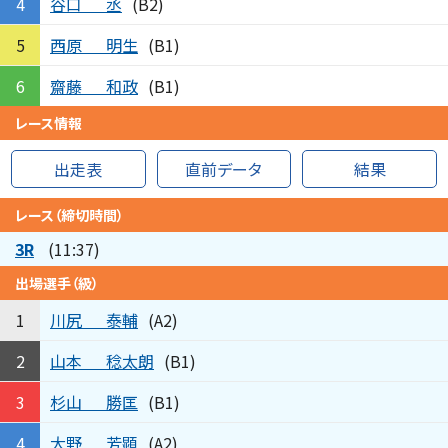
谷口
丞
4
(B2)
西原
明生
5
(B1)
齋藤
和政
6
(B1)
レース情報
出走表
直前データ
結果
レース（締切時間）
3R
(11:37)
出場選手（級）
川尻
泰輔
1
(A2)
山本
稔太朗
2
(B1)
杉山
勝匡
3
(B1)
大野
芳顕
4
(A2)