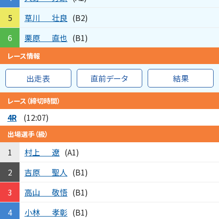
草川
壮良
5
(B2)
栗原
直也
6
(B1)
レース情報
出走表
直前データ
結果
レース（締切時間）
4R
(12:07)
出場選手（級）
村上
遼
1
(A1)
吉原
聖人
2
(B1)
高山
敬悟
3
(B1)
小林
孝彰
4
(B1)