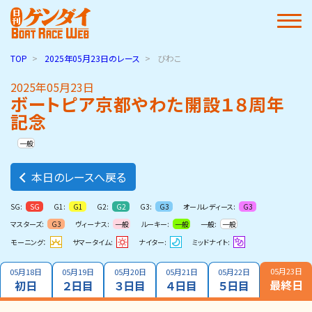
TOP
2025年05月23日
のレース
びわこ
2025年05月23日
ボートピア京都やわた開設１８周年
記念
一般
本日のレースへ戻る
SG:
G1:
G2:
G3:
オールレディース:
SG
G1
G2
G3
G3
マスターズ:
ヴィーナス:
ルーキー:
一般:
G3
一般
一般
一般
モーニング：
サマータイム:
ナイター:
ミッドナイト:
05月23日
05月18日
05月19日
05月20日
05月21日
05月22日
最終日
初日
２日目
３日目
４日目
５日目