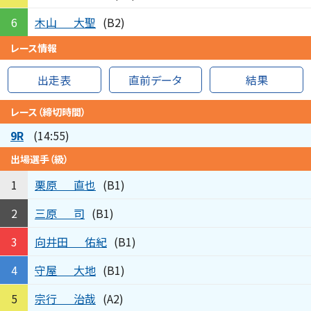
木山
大聖
6
(B2)
レース情報
出走表
直前データ
結果
レース（締切時間）
9R
(14:55)
出場選手（級）
栗原
直也
1
(B1)
三原
司
2
(B1)
向井田
佑紀
3
(B1)
守屋
大地
4
(B1)
宗行
治哉
5
(A2)