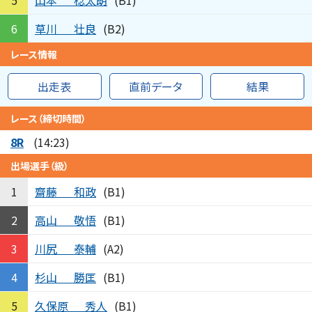
5
(B1)
草川
壮良
6
(B2)
レース情報
出走表
直前データ
結果
レース（締切時間）
8R
(14:23)
出場選手（級）
齋藤
和政
1
(B1)
高山
敬悟
2
(B1)
川尻
泰輔
3
(A2)
杉山
勝匡
4
(B1)
久保原
秀人
5
(B1)