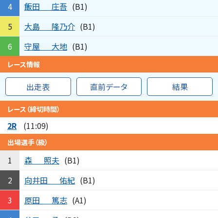
飯田
庄吾
4
(B1)
大島
隆乃介
5
(B1)
守屋
大地
6
(B1)
レース情報
出走表
直前データ
結果
レース（締切時間）
2R
(11:09)
出場選手（級）
森
照夫
1
(B1)
向井田
佑紀
2
(B1)
原田
篤志
3
(A1)