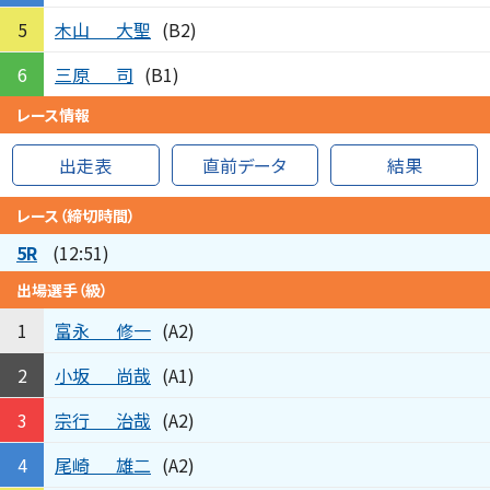
木山
大聖
5
(B2)
三原
司
6
(B1)
レース情報
出走表
直前データ
結果
レース（締切時間）
5R
(12:51)
出場選手（級）
富永
修一
1
(A2)
小坂
尚哉
2
(A1)
宗行
治哉
3
(A2)
尾崎
雄二
4
(A2)