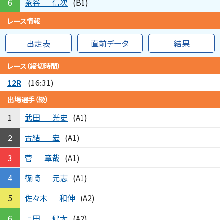
茶谷
信次
6
(B1)
レース情報
出走表
直前データ
結果
レース（締切時間）
12R
(16:31)
出場選手（級）
武田
光史
1
(A1)
古結
宏
2
(A1)
菅
章哉
3
(A1)
篠崎
元志
4
(A1)
佐々木
和伸
5
(A2)
上田
健太
6
(A2)