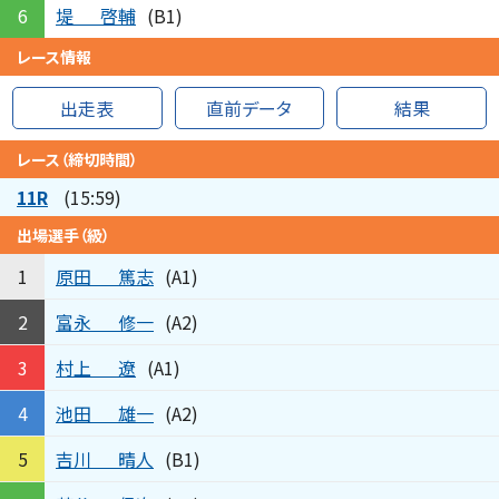
堤
啓輔
6
(B1)
レース情報
出走表
直前データ
結果
レース（締切時間）
11R
(15:59)
出場選手（級）
原田
篤志
1
(A1)
富永
修一
2
(A2)
村上
遼
3
(A1)
池田
雄一
4
(A2)
吉川
晴人
5
(B1)