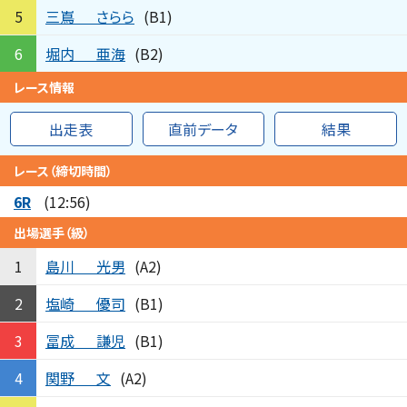
三嶌
さらら
5
(B1)
堀内
亜海
6
(B2)
レース情報
出走表
直前データ
結果
レース（締切時間）
6R
(12:56)
出場選手（級）
島川
光男
1
(A2)
塩崎
優司
2
(B1)
冨成
謙児
3
(B1)
関野
文
4
(A2)