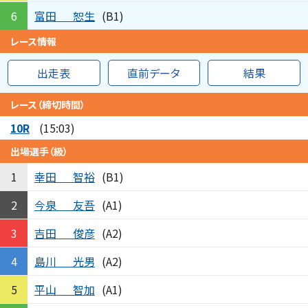
富田
恕生
6
(B1)
レース情報
出走表
直前データ
結果
レース（締切時間）
10R
(15:03)
出場選手（級）
幸田
智裕
1
(B1)
今泉
友吾
2
(A1)
吉田
俊彦
3
(A2)
島川
光男
4
(A2)
平山
智加
5
(A1)