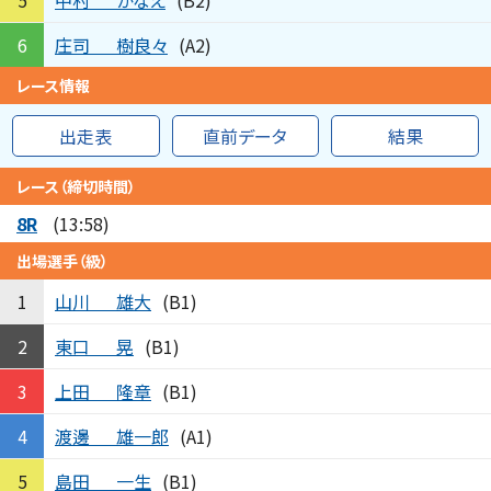
5
(B2)
庄司
樹良々
6
(A2)
レース情報
出走表
直前データ
結果
レース（締切時間）
8R
(13:58)
出場選手（級）
山川
雄大
1
(B1)
東口
晃
2
(B1)
上田
隆章
3
(B1)
渡邊
雄一郎
4
(A1)
島田
一生
5
(B1)