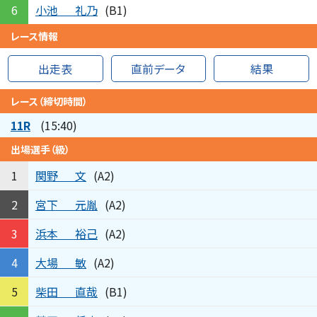
小池
礼乃
6
(B1)
レース情報
出走表
直前データ
結果
レース（締切時間）
11R
(15:40)
出場選手（級）
関野
文
1
(A2)
宮下
元胤
2
(A2)
浜本
裕己
3
(A2)
大場
敏
4
(A2)
柴田
直哉
5
(B1)