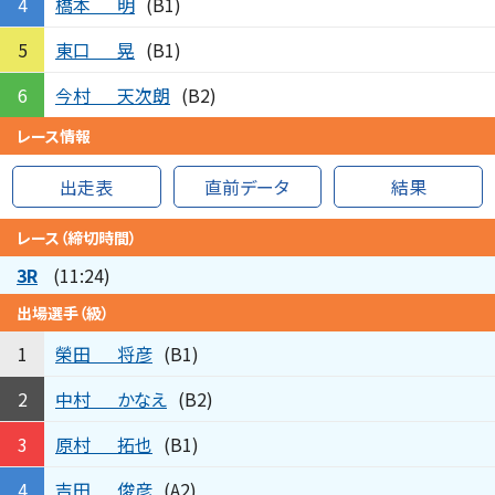
橋本
明
4
(B1)
東口
晃
5
(B1)
今村
天次朗
6
(B2)
レース情報
出走表
直前データ
結果
レース（締切時間）
3R
(11:24)
出場選手（級）
榮田
将彦
1
(B1)
中村
かなえ
2
(B2)
原村
拓也
3
(B1)
吉田
俊彦
4
(A2)