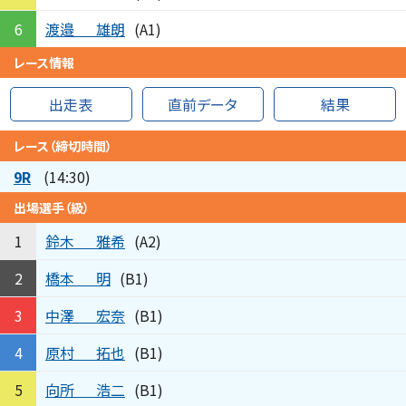
渡邉
雄朗
6
(A1)
レース情報
出走表
直前データ
結果
レース（締切時間）
9R
(14:30)
出場選手（級）
鈴木
雅希
1
(A2)
橋本
明
2
(B1)
中澤
宏奈
3
(B1)
原村
拓也
4
(B1)
向所
浩二
5
(B1)