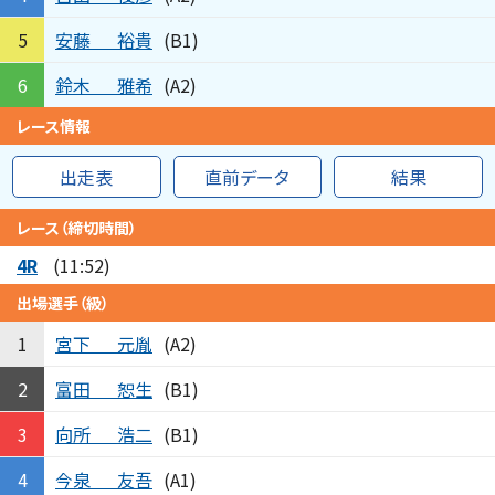
安藤
裕貴
5
(B1)
鈴木
雅希
6
(A2)
レース情報
出走表
直前データ
結果
レース（締切時間）
4R
(11:52)
出場選手（級）
宮下
元胤
1
(A2)
富田
恕生
2
(B1)
向所
浩二
3
(B1)
今泉
友吾
4
(A1)