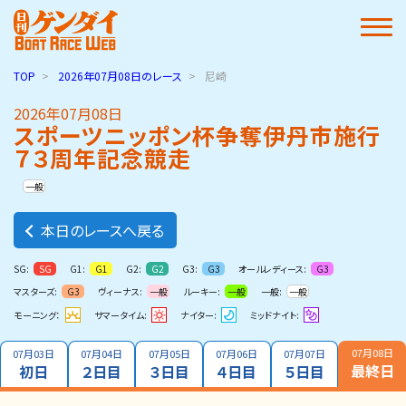
TOP
2026年07月08日
のレース
尼崎
2026年07月08日
スポーツニッポン杯争奪伊丹市施行
７３周年記念競走
一般
本日のレースへ戻る
SG:
G1:
G2:
G3:
オールレディース:
SG
G1
G2
G3
G3
マスターズ:
ヴィーナス:
ルーキー:
一般:
G3
一般
一般
一般
モーニング：
サマータイム:
ナイター:
ミッドナイト:
07月08日
07月03日
07月04日
07月05日
07月06日
07月07日
最終日
初日
２日目
３日目
４日目
５日目