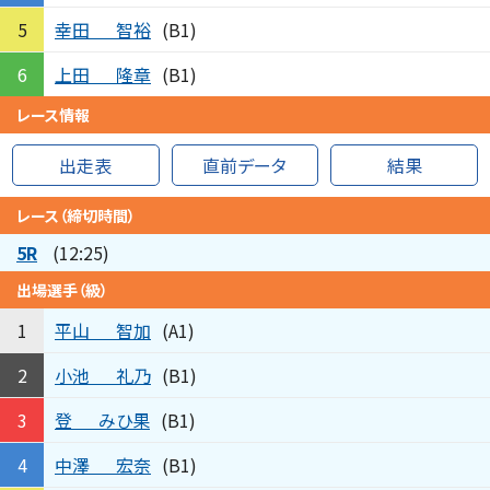
幸田
智裕
5
(B1)
上田
隆章
6
(B1)
レース情報
出走表
直前データ
結果
レース（締切時間）
5R
(12:25)
出場選手（級）
平山
智加
1
(A1)
小池
礼乃
2
(B1)
登
みひ果
3
(B1)
中澤
宏奈
4
(B1)