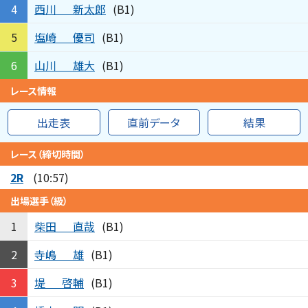
西川
新太郎
4
(B1)
塩崎
優司
5
(B1)
山川
雄大
6
(B1)
レース情報
出走表
直前データ
結果
レース（締切時間）
2R
(10:57)
出場選手（級）
柴田
直哉
1
(B1)
寺嶋
雄
2
(B1)
堤
啓輔
3
(B1)