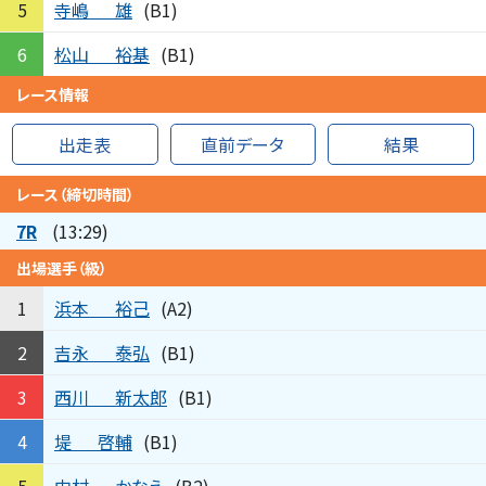
寺嶋
雄
5
(B1)
松山
裕基
6
(B1)
レース情報
出走表
直前データ
結果
レース（締切時間）
7R
(13:29)
出場選手（級）
浜本
裕己
1
(A2)
吉永
泰弘
2
(B1)
西川
新太郎
3
(B1)
堤
啓輔
4
(B1)
中村
かなえ