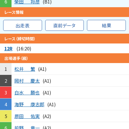
榮田
将彦
6
(B1)
レース情報
出走表
直前データ
結果
レース（締切時間）
12R
(16:20)
出場選手（級）
松井
繁
1
(A1)
岡村
慶太
2
(A1)
白水
勝也
3
(A1)
海野
康志郎
4
(A1)
原田
佑実
5
(A2)
前野
竜一
6
(A2)