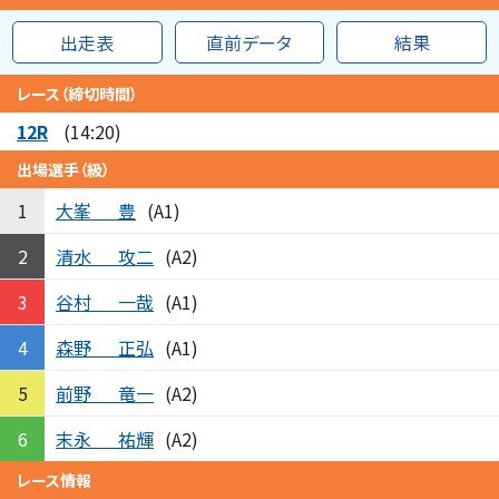
出走表
直前データ
結果
レース（締切時間）
12R
(14:20)
出場選手（級）
大峯
豊
1
(A1)
清水
攻二
2
(A2)
谷村
一哉
3
(A1)
森野
正弘
4
(A1)
前野
竜一
5
(A2)
末永
祐輝
6
(A2)
レース情報