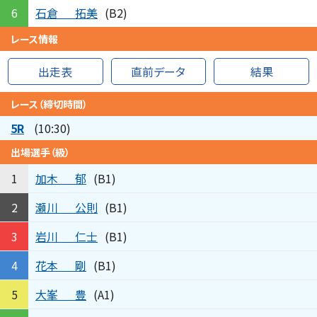
石倉
拓美
6
(B2)
レース情報
出走表
直前データ
結果
レース（締切時間）
5R
(10:30)
出場選手（級）
加木
郁
1
(B1)
瀬川
公則
2
(B1)
岩川
仁士
3
(B1)
花本
剛
4
(B1)
大峯
豊
5
(A1)