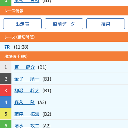
6
(B1)
レース情報
出走表
直前データ
結果
レース（締切時間）
7R
(11:28)
出場選手（級）
東
健介
1
(B1)
金子
順一
2
(B1)
柳瀬
幹太
3
(B1)
森永
隆
4
(A2)
藤森
拓海
5
(B2)
清水
攻二
6
(A2)