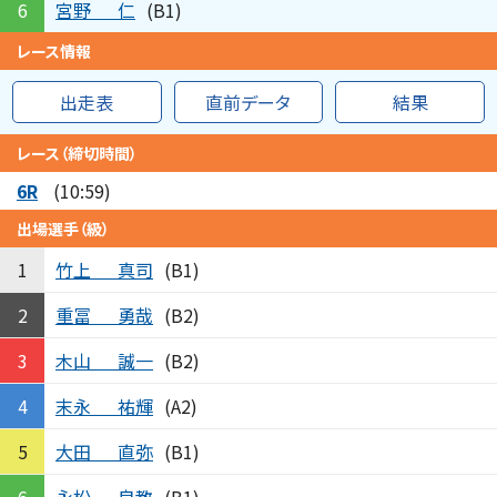
宮野
仁
6
(B1)
レース情報
出走表
直前データ
結果
レース（締切時間）
6R
(10:59)
出場選手（級）
竹上
真司
1
(B1)
重冨
勇哉
2
(B2)
木山
誠一
3
(B2)
末永
祐輝
4
(A2)
大田
直弥
5
(B1)
永松
良教