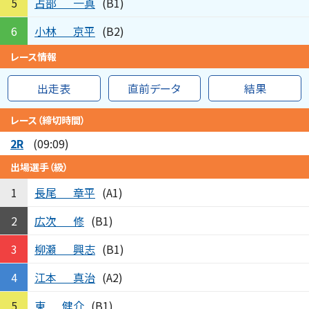
占部
一真
5
(B1)
小林
京平
6
(B2)
レース情報
出走表
直前データ
結果
レース（締切時間）
2R
(09:09)
出場選手（級）
長尾
章平
1
(A1)
広次
修
2
(B1)
柳瀬
興志
3
(B1)
江本
真治
4
(A2)
東
健介
5
(B1)