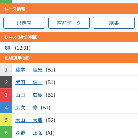
レース情報
出走表
直前データ
結果
レース（締切時間）
8R
(12:01)
出場選手（級）
藤本
佳史
1
(B1)
武田
信一
2
(B1)
山口
広樹
3
(B1)
広次
修
4
(B1)
木山
大聖
5
(B2)
森野
正弘
6
(A1)