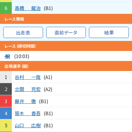
高橋
龍治
6
(B1)
レース情報
出走表
直前データ
結果
レース（締切時間）
4R
(10:03)
出場選手（級）
谷村
一哉
1
(A1)
立間
充宏
2
(A2)
藤井
徹
3
(B1)
笹木
香吾
4
(B1)
山口
広樹
5
(B1)