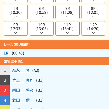
5R
6R
7R
8R
(10:30)
(10:59)
(11:28)
(12:01)
9R
10R
11R
12R
(12:33)
(13:05)
(13:41)
(14:20)
レース（締切時間）
1R
(08:43)
出場選手（級）
森永
隆
1
(A2)
竹上
真司
2
(B1)
榮田
将彦
3
(B1)
武田
信一
4
(B1)