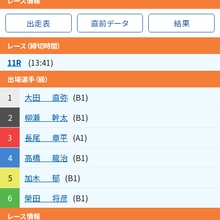
レース情報
出走表
直前データ
結果
レース（締切時間）
11R
(13:41)
出場選手（級）
大田
直弥
1
(B1)
柳瀬
幹太
2
(B1)
長尾
章平
3
(A1)
高橋
龍治
4
(B1)
加木
郁
5
(B1)
榮田
将彦
6
(B1)
レース情報