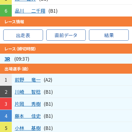
品川
二千翔
6
(B1)
レース情報
出走表
直前データ
結果
レース（締切時間）
3R
(09:37)
出場選手（級）
前野
竜一
1
(A2)
川崎
智稔
2
(B1)
片岡
秀樹
3
(B1)
藤本
佳史
4
(B1)
小林
基樹
5
(B1)