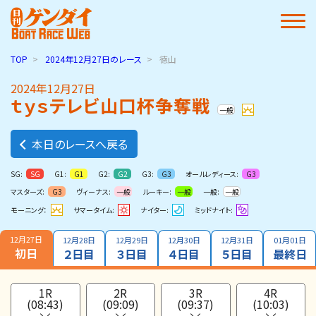
TOP
2024年12月27日
のレース
徳山
2024年12月27日
ｔｙｓテレビ山口杯争奪戦
一般
本日のレースへ戻る
SG:
G1:
G2:
G3:
オールレディース:
SG
G1
G2
G3
G3
マスターズ:
ヴィーナス:
ルーキー:
一般:
G3
一般
一般
一般
モーニング：
サマータイム:
ナイター:
ミッドナイト:
12月27日
12月28日
12月29日
12月30日
12月31日
01月01日
初日
２日目
３日目
４日目
５日目
最終日
1R
2R
3R
4R
(08:43)
(09:09)
(09:37)
(10:03)