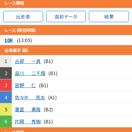
レース情報
出走表
直前データ
結果
レース（締切時間）
10R
(13:05)
出場選手（級）
占部
一真
1
(B1)
品川
二千翔
2
(B1)
宮野
仁
3
(B1)
佐々木
完太
4
(A1)
重冨
勇哉
5
(B2)
片岡
秀樹
6
(B1)