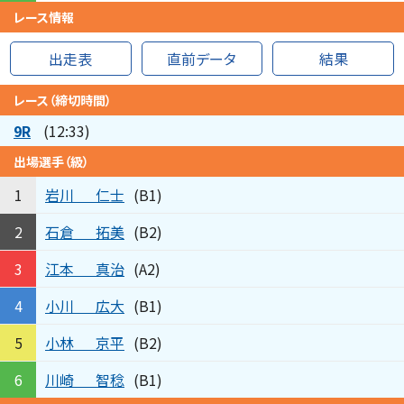
レース情報
出走表
直前データ
結果
レース（締切時間）
9R
(12:33)
出場選手（級）
岩川
仁士
1
(B1)
石倉
拓美
2
(B2)
江本
真治
3
(A2)
小川
広大
4
(B1)
小林
京平
5
(B2)
川崎
智稔
6
(B1)