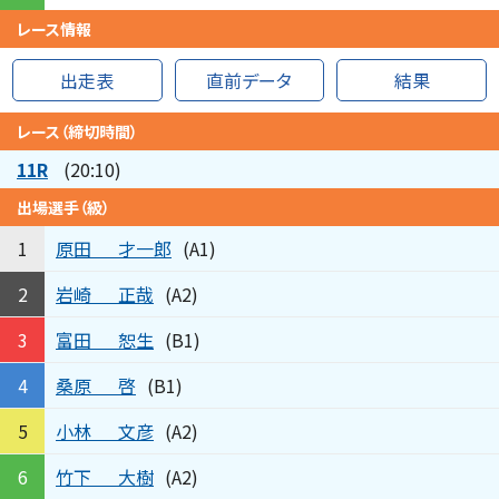
レース情報
出走表
直前データ
結果
レース（締切時間）
11R
(20:10)
出場選手（級）
原田
才一郎
1
(A1)
岩崎
正哉
2
(A2)
富田
恕生
3
(B1)
桑原
啓
4
(B1)
小林
文彦
5
(A2)
竹下
大樹
6
(A2)