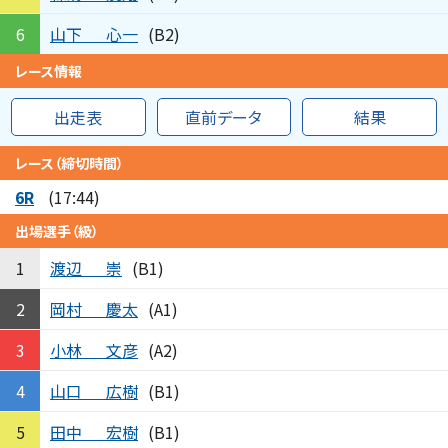
山下
心一
6
(B2)
レース情報
出走表
直前データ
結果
レース（締切時間）
6R
(17:44)
出場選手（級）
渡辺
崇
1
(B1)
岡村
慶太
2
(A1)
小林
文彦
3
(A2)
山口
広樹
4
(B1)
田中
宏樹
5
(B1)