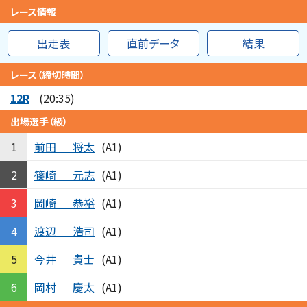
レース情報
出走表
直前データ
結果
レース（締切時間）
12R
(20:35)
出場選手（級）
前田
将太
1
(A1)
篠崎
元志
2
(A1)
岡崎
恭裕
3
(A1)
渡辺
浩司
4
(A1)
今井
貴士
5
(A1)
岡村
慶太
6
(A1)