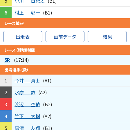
小川
日紀太
5
(B1)
村上
彰一
6
(B1)
レース情報
出走表
直前データ
結果
レース（締切時間）
5R
(17:14)
出場選手（級）
今井
貴士
1
(A1)
水摩
敦
2
(A2)
渡辺
空依
3
(B2)
竹下
大樹
4
(A2)
森清
友翔
5
(B1)