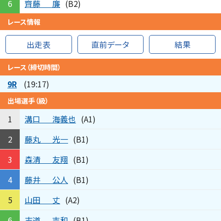
齊藤
廉
6
(B2)
レース情報
出走表
直前データ
結果
レース（締切時間）
9R
(19:17)
出場選手（級）
溝口
海義也
1
(A1)
藤丸
光一
2
(B1)
森清
友翔
3
(B1)
藤井
公人
4
(B1)
山田
丈
5
(A2)
志道
吉和
6
(B1)