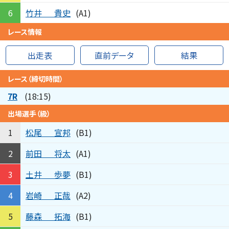
竹井
貴史
6
(A1)
レース情報
出走表
直前データ
結果
レース（締切時間）
7R
(18:15)
出場選手（級）
松尾
宣邦
1
(B1)
前田
将太
2
(A1)
土井
歩夢
3
(B1)
岩崎
正哉
4
(A2)
藤森
拓海
5
(B1)