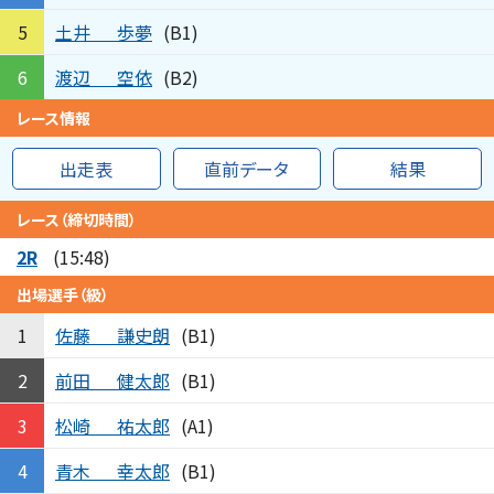
土井
歩夢
5
(B1)
渡辺
空依
6
(B2)
レース情報
出走表
直前データ
結果
レース（締切時間）
2R
(15:48)
出場選手（級）
佐藤
謙史朗
1
(B1)
前田
健太郎
2
(B1)
松崎
祐太郎
3
(A1)
青木
幸太郎
4
(B1)