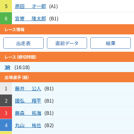
原田
才一郎
5
(A1)
宮嵜
隆太郎
6
(B1)
レース情報
出走表
直前データ
結果
レース（締切時間）
3R
(16:18)
出場選手（級）
藤井
公人
1
(B1)
國弘
翔平
2
(B1)
藤森
拓海
3
(B1)
丸山
祐也
4
(B2)