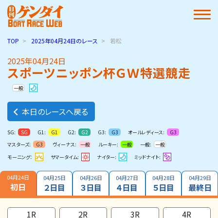
TOP
2025年04月24日
のレース
若松
2025年04月24日
スポーツニッポン杯ＧＷ特選競走
一般
本日のレースへ戻る
SG:
G1:
G2:
G3:
オールレディース:
SG
G1
G2
G3
G3
マスターズ:
ヴィーナス:
ルーキー:
一般:
G3
一般
一般
一般
モーニング：
サマータイム:
ナイター:
ミッドナイト:
04月24日
04月25日
04月26日
04月27日
04月28日
04月29日
初日
２日目
３日目
４日目
５日目
最終日
1R
2R
3R
4R