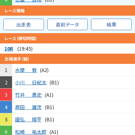
レース情報
出走表
直前データ
結果
レース（締切時間）
10R
(19:45)
出場選手（級）
水摩
敦
1
(A2)
小川
日紀太
2
(B1)
竹井
貴史
3
(A1)
原田
雄次
4
(B1)
國弘
翔平
5
(B1)
松崎
祐太郎
6
(A1)