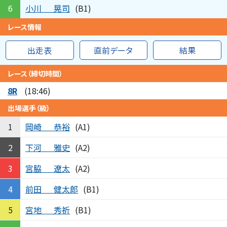
小川
晃司
6
(B1)
レース情報
出走表
直前データ
結果
レース（締切時間）
8R
(18:46)
出場選手（級）
岡崎
恭裕
1
(A1)
下河
雅史
2
(A2)
宮脇
遼太
3
(A2)
前田
健太郎
4
(B1)
宮地
秀祈
5
(B1)