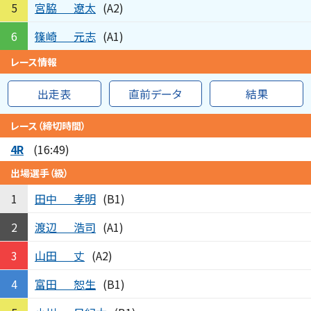
宮脇
遼太
5
(A2)
篠崎
元志
6
(A1)
レース情報
出走表
直前データ
結果
レース（締切時間）
4R
(16:49)
出場選手（級）
田中
孝明
1
(B1)
渡辺
浩司
2
(A1)
山田
丈
3
(A2)
富田
恕生
4
(B1)