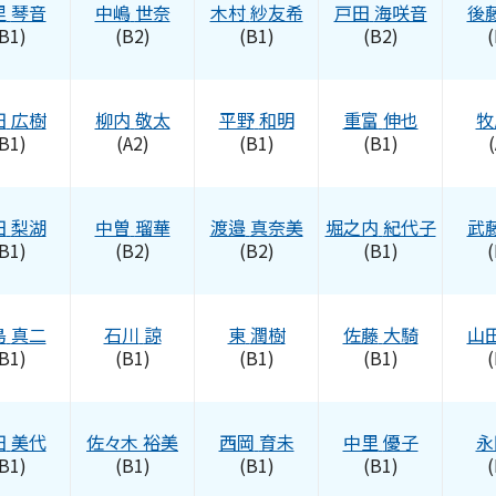
里
琴音
中嶋
世奈
木村
紗友希
戸田
海咲音
後
B1)
(B2)
(B1)
(B2)
(
田
広樹
柳内
敬太
平野
和明
重富
伸也
牧
B1)
(A2)
(B1)
(B1)
(
田
梨湖
中曽
瑠華
渡邉
真奈美
堀之内
紀代子
武
B1)
(B2)
(B2)
(B1)
(
島
真二
石川
諒
東
潤樹
佐藤
大騎
山
B1)
(B1)
(B1)
(B1)
(
田
美代
佐々木
裕美
西岡
育未
中里
優子
永
B1)
(B1)
(B1)
(B1)
(