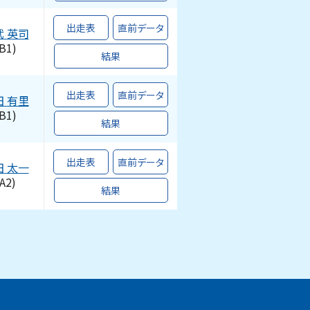
出走表
直前データ
武
英司
B1)
結果
出走表
直前データ
田
有里
B1)
結果
出走表
直前データ
田
太一
A2)
結果