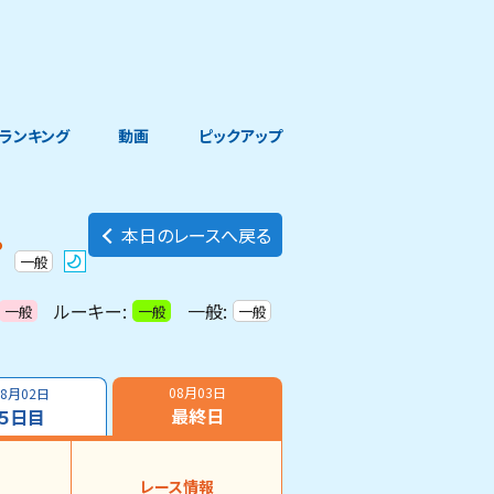
ランキング
動画
ピックアップ
本日のレースへ戻る
プ
一般
ルーキー:
一般:
一般
一般
一般
08月03日
08月02日
最終日
５日目
レース情報