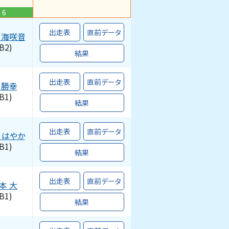
6
出走表
直前データ
海咲音
B2)
結果
出走表
直前データ
勝幸
B1)
結果
出走表
直前データ
はやか
B1)
結果
出走表
直前データ
本
大
B1)
結果