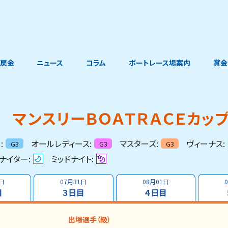
戻金
ニュース
コラム
ボートレース場案内
賞金
マンスリーＢＯＡＴＲＡＣＥカッ
:
オールレディース:
マスターズ:
ヴィーナス:
G3
G3
G3
ナイター:
ミッドナイト:
0日
07月31日
08月01日
目
３日目
４日目
出場選手（級）