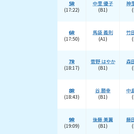
5R
中里
優子
神
(17:22)
(B1)
(
6R
馬袋
義則
竹
(17:50)
(A1)
(
7R
菅野
はやか
森
(18:17)
(B1)
(
8R
谷
勝幸
中
(18:43)
(B1)
(
9R
後藤
美翼
藤
(19:09)
(B1)
(