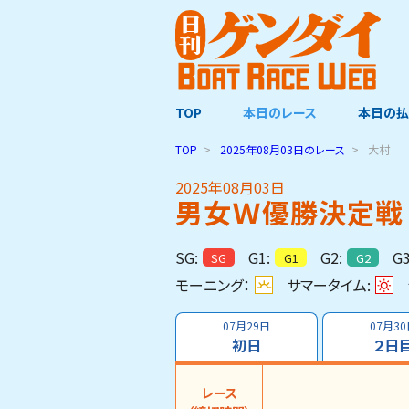
TOP
本日のレース
本日の払
TOP
2025年08月03日
のレース
大村
2025年08月03日
男女Ｗ優勝決定戦 
SG:
G1:
G2:
G3
SG
G1
G2
モーニング：
サマータイム:
07月29日
07月3
初日
２日
レース