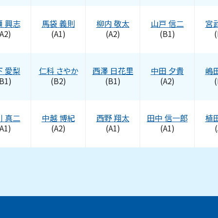
瀬
興志
馬袋
義則
柳内
敬太
山戸
信二
宮
A2)
(A1)
(A2)
(B1)
(
下
愛梨
仁科
さやか
西澤
日花里
中田
夕貴
嶋
B1)
(B2)
(B1)
(A2)
(
川
真二
中越
博紀
西野
翔太
田中
信一郎
植
A1)
(A2)
(A1)
(A1)
(