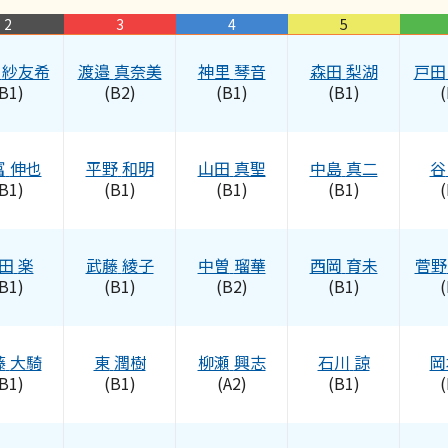
2
3
4
5
紗友希
渡邉
真奈美
神里
琴音
森田
梨湖
戸田
B1)
(B2)
(B1)
(B1)
(
富
伸也
平野
和明
山田
真聖
中島
真二
谷
B1)
(B1)
(B1)
(B1)
(
田
楽
武藤
綾子
中曽
瑠華
西岡
育未
菅野
B1)
(B1)
(B2)
(B1)
(
藤
大騎
東
潤樹
柳瀬
興志
石川
諒
岡
B1)
(B1)
(A2)
(B1)
(