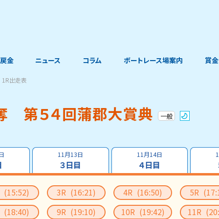
戻金
ニュース
コラム
ボートレース場案内
賞金
1R出走表
奪 第５４回蒲郡大賞典
一般
2日
11月13日
11月14日
目
３日目
４日目
R
(15:52)
3R
(16:21)
4R
(16:50)
5R
(17:
R
(18:40)
9R
(19:10)
10R
(19:42)
11R
(20