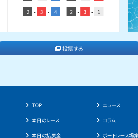
2
-
3
-
4
2
-
3
-
1
投票する
TOP
ニュース
本⽇のレース
コラム
本⽇の払戻⾦
ボートレース場