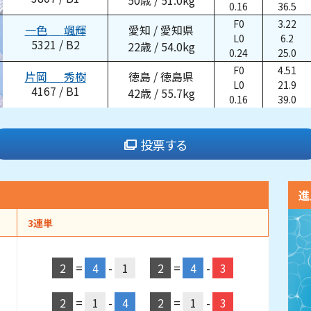
50
歳
/
51.0
kg
0.16
36.5
F0
3.22
一色
颯輝
愛知
/
愛知県
L0
6.2
5321
/
B2
22
歳
/
54.0
kg
0.24
25.0
F0
4.51
片岡
秀樹
徳島
/
徳島県
L0
21.9
4167
/
B1
42
歳
/
55.7
kg
0.16
39.0
投票する
進
3連単
2
=
4
-
1
2
=
4
-
3
2
=
1
-
4
2
=
1
-
3