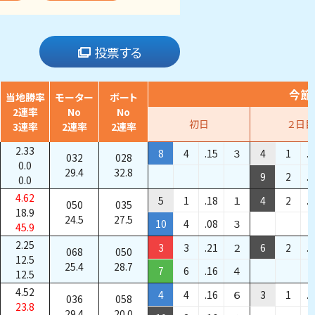
投票する
今節
当地勝率
モーター
ボート
2連率
No
No
初日
２日目
3連率
2連率
2連率
2.33
8
4
.15
３
4
1
.
032
028
0.0
29.4
32.8
9
2
.
0.0
4.62
5
1
.18
１
4
2
.
050
035
18.9
24.5
27.5
10
4
.08
３
45.9
2.25
3
3
.21
２
6
2
.
068
050
12.5
25.4
28.7
7
6
.16
４
12.5
4.52
4
4
.16
６
3
1
.
036
058
23.8
29.4
20.0