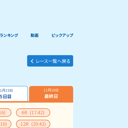
ランキング
動画
ピックアップ
レース一覧へ戻る
11月16日
11月15日
最終日
５日目
16)
6R
(17:42)
:10)
12R
(20:42)