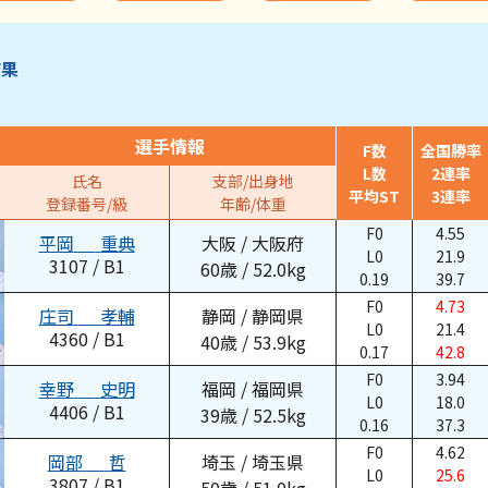
結果
選手情報
F数
全国勝率
L数
2連率
氏名
支部/出身地
平均ST
3連率
登録番号/級
年齢/体重
F0
4.55
平岡
重典
大阪
/
大阪府
L0
21.9
3107
/
B1
60
歳
/
52.0
kg
0.19
39.7
F0
4.73
庄司
孝輔
静岡
/
静岡県
L0
21.4
4360
/
B1
40
歳
/
53.9
kg
0.17
42.8
F0
3.94
幸野
史明
福岡
/
福岡県
L0
18.0
4406
/
B1
39
歳
/
52.5
kg
0.16
37.3
F0
4.62
岡部
哲
埼玉
/
埼玉県
L0
25.6
3807
/
B1