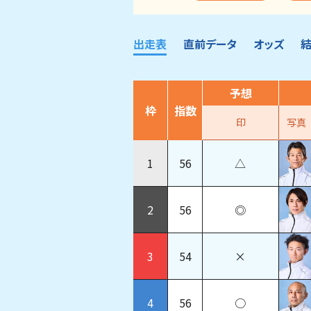
出走表
直前データ
オッズ
予想
枠
指数
印
写真
1
56
△
2
56
◎
3
54
×
4
56
○