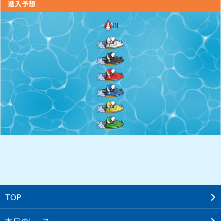
進入予想
IN
TOP
本⽇のレース