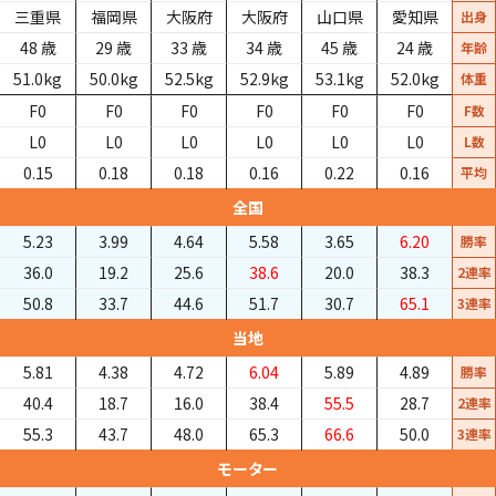
三重県
福岡県
大阪府
大阪府
山口県
愛知県
出身
48
歳
29
歳
33
歳
34
歳
45
歳
24
歳
年齢
51.0
kg
50.0
kg
52.5
kg
52.9
kg
53.1
kg
52.0
kg
体重
F0
F0
F0
F0
F0
F0
F数
L0
L0
L0
L0
L0
L0
L数
0.15
0.18
0.18
0.16
0.22
0.16
平均
全国
5.23
3.99
4.64
5.58
3.65
6.20
勝率
36.0
19.2
25.6
38.6
20.0
38.3
2連率
50.8
33.7
44.6
51.7
30.7
65.1
3連率
当地
5.81
4.38
4.72
6.04
5.89
4.89
勝率
40.4
18.7
16.0
38.4
55.5
28.7
2連率
55.3
43.7
48.0
65.3
66.6
50.0
3連率
モーター