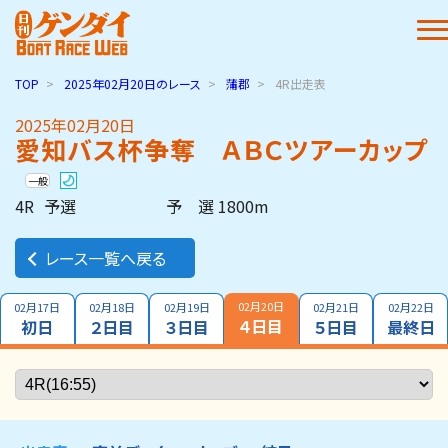
TOP
2025年02月20日
のレース
蒲郡
4R出走表
2025年02月20日
愛知バス杯争奪 ＡＢＣツアーカップ
一般
4R
予選
予 選 1800m
レース一覧へ戻る
02月20日
02月17日
02月18日
02月19日
02月21日
02月22日
４日目
初日
２日目
３日目
５日目
最終日