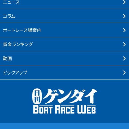
ニュース
コラム
ボートレース場案内
賞⾦ランキング
動画
ピックアップ