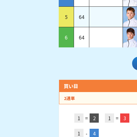
5
64
6
64
買い目
2連単
1
=
2
1
=
3
1
-
4