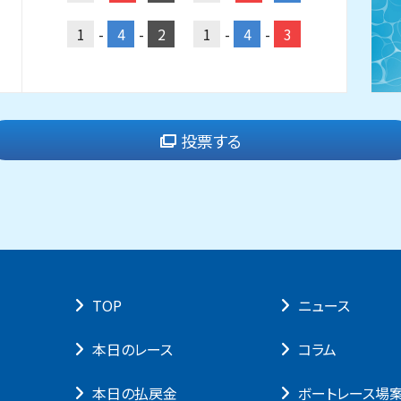
1
-
4
-
2
1
-
4
-
3
投票する
TOP
ニュース
本⽇のレース
コラム
本⽇の払戻⾦
ボートレース場