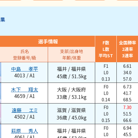
結果
選手情報
F数
全国勝率
L数
2連率
氏名
支部/出身地
平均ST
3連率
登録番号/級
年齢/体重
F1
6.61
中島
孝平
福井
/
福井県
L0
34.0
4013
/
A1
45
歳
/
51.5
kg
0.13
57.0
F0
6.73
木下
翔太
大阪
/
大阪府
L0
41.7
4659
/
A1
33
歳
/
53.1
kg
0.14
68.5
F0
7.30
遠藤
エミ
滋賀
/
滋賀県
L0
51.5
4502
/
A1
36
歳
/
45.0
kg
0.15
66.6
F0
6.94
萩原
秀人
福井
/
福井県
L0
45.5
4061
/
A1