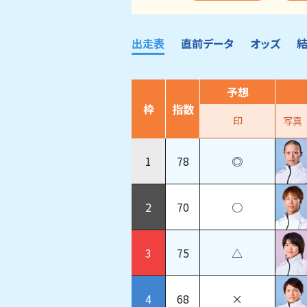
出走表
直前データ
オッズ
予想
枠
指数
印
写真
1
78
◎
2
70
○
3
75
△
4
68
×