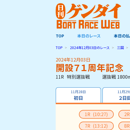
TOP
本日のレース
本日の払
TOP
2024年12月03日
のレース
三国
2024年12月03日
開設７１周年記念
11R
特別選抜戦
選抜戦 1800
11月28日
11月2
初日
２日
1R
(10:27)
2
7R
(13:12)
8