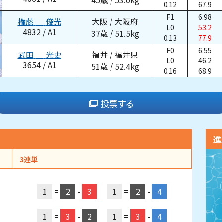
45
歳
/
53.0
kg
0.12
67.9
F1
6.98
権藤
俊光
大阪
/
大阪府
L0
53.2
4832
/
A1
37
歳
/
51.5
kg
0.13
77.9
F0
6.55
武田
光史
福井
/
福井県
L0
46.2
3654
/
A1
51
歳
/
52.4
kg
0.16
68.9
投票する
進
3連単
1
=
2
-
3
1
=
2
-
4
1
=
3
-
2
1
=
3
-
4