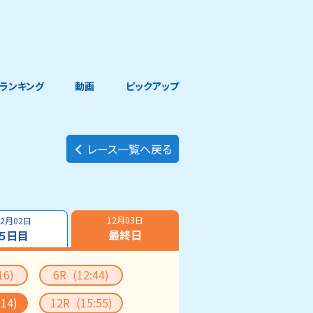
ランキング
動画
ピックアップ
レース一覧へ戻る
12月03日
12月02日
最終日
５日目
16)
6R
(12:44)
:14)
12R
(15:55)