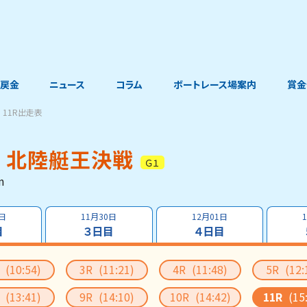
戻金
ニュース
コラム
ボートレース場案内
賞金
11R出走表
 北陸艇王決戦
Ｇ１
m
9日
11月30日
12月01日
目
３日目
４日目
R
(10:54)
3R
(11:21)
4R
(11:48)
5R
(12:
R
(13:41)
9R
(14:10)
10R
(14:42)
11R
(15