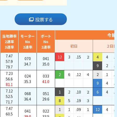
投票する
今節
当地勝率
モーター
ボート
2連率
No
No
初日
２日目
3連率
2連率
2連率
7.47
12
3
.15
２
4
4
.
070
041
57.9
34.7
35.0
9
2
.
79.7
7.23
2
6
.12
４
2
1
.
024
033
56.6
35.3
41.0
9
4
.
81.1
7.12
1
2
.10
２
6
4
.
068
051
52.5
36.4
29.6
8
5
.19
３
71.7
7.47
1
1
.09
１
12
4
.
041
022
60.5
39.0
33.5