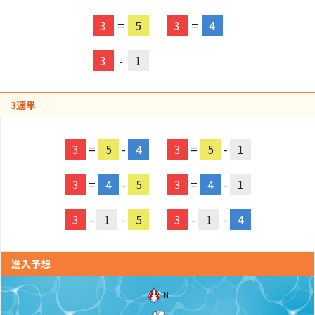
3
=
5
3
=
4
3
-
1
3連単
3
=
5
-
4
3
=
5
-
1
3
=
4
-
5
3
=
4
-
1
3
-
1
-
5
3
-
1
-
4
進入予想
IN