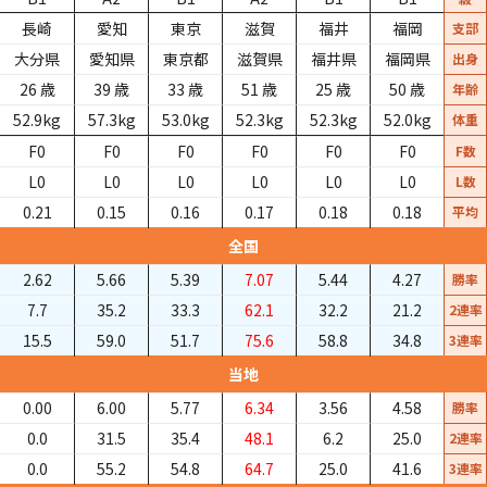
長崎
愛知
東京
滋賀
福井
福岡
支部
大分県
愛知県
東京都
滋賀県
福井県
福岡県
出身
26
歳
39
歳
33
歳
51
歳
25
歳
50
歳
年齢
52.9
kg
57.3
kg
53.0
kg
52.3
kg
52.3
kg
52.0
kg
体重
F0
F0
F0
F0
F0
F0
F数
L0
L0
L0
L0
L0
L0
L数
0.21
0.15
0.16
0.17
0.18
0.18
平均
全国
2.62
5.66
5.39
7.07
5.44
4.27
勝率
7.7
35.2
33.3
62.1
32.2
21.2
2連率
15.5
59.0
51.7
75.6
58.8
34.8
3連率
当地
0.00
6.00
5.77
6.34
3.56
4.58
勝率
0.0
31.5
35.4
48.1
6.2
25.0
2連率
0.0
55.2
54.8
64.7
25.0
41.6
3連率