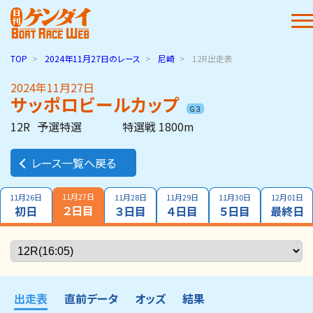
TOP
2024年11月27日
のレース
尼崎
12R出走表
2024年11月27日
サッポロビールカップ
Ｇ３
12R
予選特選
特選戦 1800m
レース一覧へ戻る
11月27日
11月26日
11月28日
11月29日
11月30日
12月01日
２日目
初日
３日目
４日目
５日目
最終日
出走表
直前データ
オッズ
結果