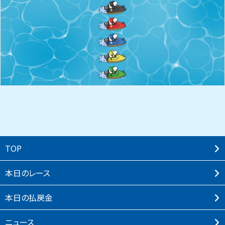
TOP
本⽇のレース
本⽇の払戻⾦
ニュース