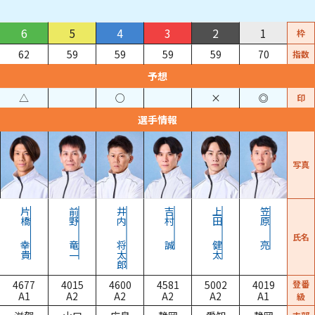
6
5
4
3
2
1
枠
62
59
59
59
59
70
指数
予想
△
○
×
◎
印
選手情報
写真
片橋
前野
井内
吉村
上田
笠原
氏名
幸貴
竜一
将太郎
誠
健太
亮
4677
4015
4600
4581
5002
4019
登番
A1
A2
A2
A2
A2
A1
級