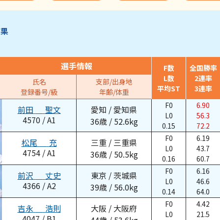
結果
選手情報
F数
全国勝率
L数
2連率
氏名
支部/出身地
平均ST
3連率
登録番号/級
年齢/体重
F0
6.90
前田
聖文
愛知
/
愛知県
L0
56.3
4570
/
A1
36
歳
/
52.6
kg
0.15
72.2
F0
6.19
松尾
充
三重
/
三重県
L0
43.7
4754
/
A1
36
歳
/
50.5
kg
0.16
60.7
F0
6.16
前沢
丈史
東京
/
茨城県
L0
46.6
4366
/
A2
39
歳
/
56.0
kg
0.14
64.0
F0
4.42
吉永
浩則
大阪
/
大阪府
L0
21.5
4047
/
B1