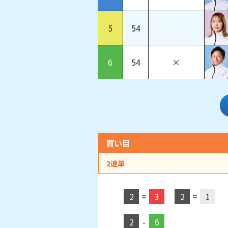
5
54
6
54
×
買い目
2連単
2
=
3
2
=
1
2
-
6