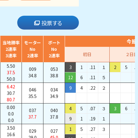
投票する
今節
当地勝率
モーター
ボート
2連率
No
No
初日
２日目
3連率
2連率
2連率
5.50
3
1
.11
１
2
5
.
009
053
37.5
34.8
38.8
12
6
.11
５
50.0
6.42
9
4
.22
２
046
034
30.7
35.5
34.9
80.7
0.00
4
5
.07
３
3
6
.
037
040
0.0
37.7
37.8
9
1
.19
１
0.0
3.50
1
5
.27
３
029
027
16.6
29.0
45.0