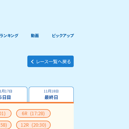
ランキング
動画
ピックアップ
レース一覧へ戻る
1月17日
11月18日
５日目
最終日
01)
6R
(17:28)
:58)
12R
(20:30)