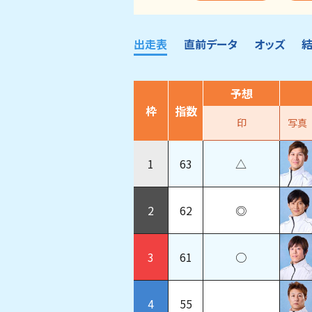
出走表
直前データ
オッズ
予想
枠
指数
印
写真
1
63
△
2
62
◎
3
61
○
4
55