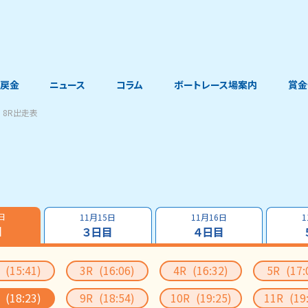
戻金
ニュース
コラム
ボートレース場案内
賞金
8R出走表
日
11月15日
11月16日
1
目
３日目
４日目
R
(15:41)
3R
(16:06)
4R
(16:32)
5R
(17:
R
(18:23)
9R
(18:54)
10R
(19:25)
11R
(19