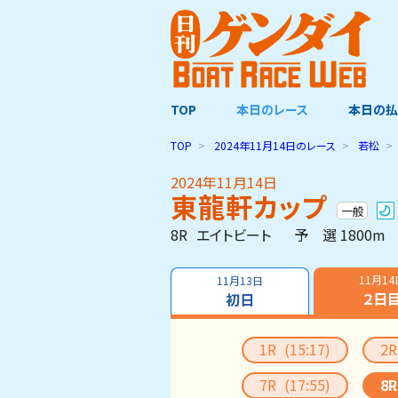
TOP
本日のレース
本日の払
TOP
2024年11月14日
のレース
若松
2024年11月14日
東龍軒カップ
一般
8R
エイトビート
予 選 1800m
11月14
11月13日
２日
初日
1R
(15:17)
2
7R
(17:55)
8