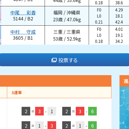
44
歳
/
53.6
kg
0.18
38.6
F0
4.29
中尾
彩香
福岡
/
沖縄県
L0
18.1
5144
/
B2
23
歳
/
47.0
kg
0.21
42.4
F0
4.01
中村
守成
三重
/
三重県
L0
19.1
3605
/
B1
53
歳
/
52.9
kg
0.18
34.2
投票する
進
3連単
2
=
3
-
1
2
=
3
-
6
2
=
1
-
3
2
=
1
-
6