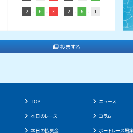
2
-
6
-
3
2
-
6
-
1
投票する
TOP
ニュース
本⽇のレース
コラム
本⽇の払戻⾦
ボートレース場