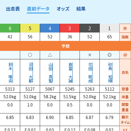
出走表
直前データ
オッズ
結果
6
5
4
3
2
1
枠
42
56
52
36
52
65
指数
予想
○
△
×
◎
印
鈴木
沼田
山田
倉富
花田
砂長
氏名
唯央
大都
真聖
大誠
凱成
知輝
5313
5127
5067
5245
5263
5112
登番
52.0
kg
51.0
kg
58.2
kg
51.5
kg
52.0
kg
52.1
kg
体重
0.0
1.0
0.0
0.5
0.0
0.0
調整
重量
6.85
6.83
6.90
6.85
6.87
6.79
展示
タイム
F 0.12
F 0.02
0.03
F 0.12
F 0.08
0.02
ST