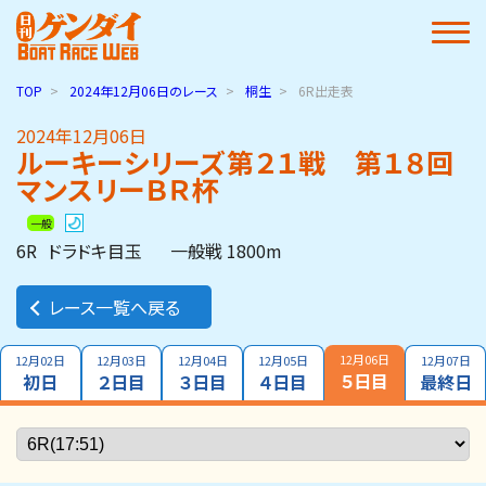
TOP
2024年12月06日
のレース
桐生
6R出走表
2024年12月06日
ルーキーシリーズ第２１戦 第１８回
マンスリーＢＲ杯
一般
6R
ドラドキ目玉
一般戦 1800m
レース一覧へ戻る
12月06日
12月02日
12月03日
12月04日
12月05日
12月07日
５日目
初日
２日目
３日目
４日目
最終日