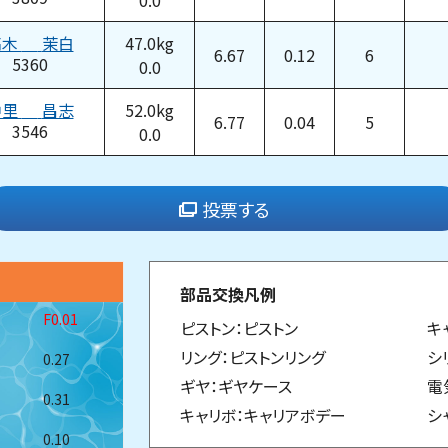
0.0
高木
茉白
47.0
kg
6.67
0.12
6
5360
0.0
中里
昌志
52.0
kg
6.77
0.04
5
3546
0.0
投票する
部品交換凡例
F0.01
ピストン：ピストン
キ
リング：ピストンリング
シ
0.27
ギヤ：ギヤケース
電
0.31
キャリボ：キャリアボデー
シ
0.10