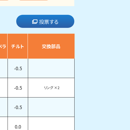
投票する
ペラ
チルト
交換部品
-0.5
-0.5
リング
×2
-0.5
0.0