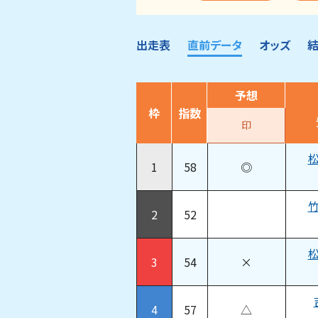
出走表
直前データ
オッズ
予想
枠
指数
印
1
58
◎
2
52
3
54
×
4
57
△