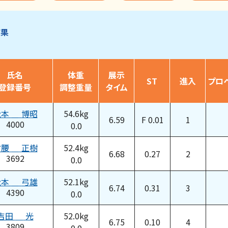
結果
氏名
体重
展示
ST
進入
プロ
登録番号
調整重量
タイム
松本
博昭
54.6
kg
6.59
F 0.01
1
4000
0.0
竹腰
正樹
52.4
kg
6.68
0.27
2
3692
0.0
松本
弓雄
52.1
kg
6.74
0.31
3
4390
0.0
吉田
光
52.0
kg
6.75
0.10
4
3809