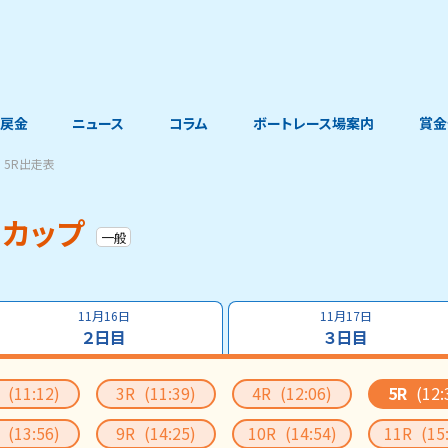
戻金
ニュース
コラム
ボートレース場案内
賞金
5R出走表
ャカップ
一般
11月16日
11月17日
２日目
３日目
R
(11:12)
3R
(11:39)
4R
(12:06)
5R
(12:
R
(13:56)
9R
(14:25)
10R
(14:54)
11R
(15