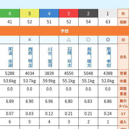
6
5
4
3
2
1
枠
41
52
51
52
54
63
指数
予想
×
△
○
◎
印
尾道
西原
川合
石岡
眞鳥
是澤
氏名
佳諭
明生
理司
将太
康太
孝宏
5288
4034
3839
4550
5048
4388
登番
53.6
kg
53.7
kg
59.9
kg
55.1
kg
55.1
kg
52.0
kg
体重
0.0
0.0
0.0
0.0
0.0
0.0
調整
重量
6.89
6.90
6.96
6.80
6.83
6.86
展示
タイム
0.07
0.03
0.12
0.21
0.21
0.24
ST
6
5
4
3
2
1
進入