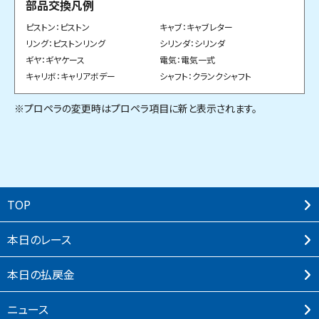
部品交換凡例
ピストン：ピストン
キャブ：キャブレター
リング：ピストンリング
シリンダ：シリンダ
ギヤ：ギヤケース
電気：電気一式
キャリボ：キャリアボデー
シャフト：クランクシャフト
※プロペラの変更時はプロペラ項目に新と表示されます。
TOP
本⽇のレース
本⽇の払戻⾦
ニュース