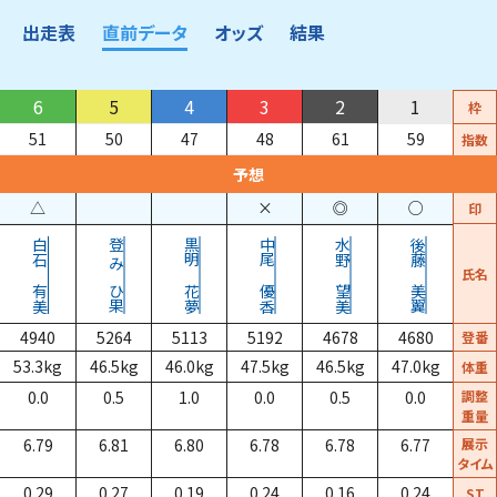
出走表
直前データ
オッズ
結果
6
5
4
3
2
1
枠
51
50
47
48
61
59
指数
予想
△
×
◎
○
印
白石
登
黒明
中尾
水野
後藤
氏名
みひ果
有美
花夢
優香
望美
美翼
4940
5264
5113
5192
4678
4680
登番
53.3
kg
46.5
kg
46.0
kg
47.5
kg
46.5
kg
47.0
kg
体重
0.0
0.5
1.0
0.0
0.5
0.0
調整
重量
6.79
6.81
6.80
6.78
6.78
6.77
展示
タイム
0.29
0.27
0.19
0.24
0.16
0.24
ST