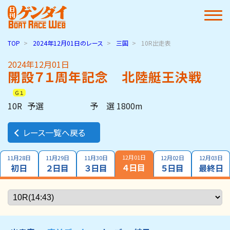
TOP
2024年12月01日
のレース
三国
10R出走表
2024年12月01日
開設７１周年記念 北陸艇王決戦
Ｇ１
10R
予選
予 選 1800m
レース一覧へ戻る
12月01日
11月28日
11月29日
11月30日
12月02日
12月03日
４日目
初日
２日目
３日目
５日目
最終日