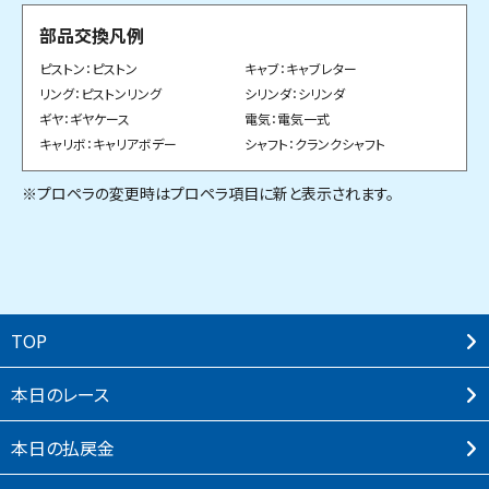
部品交換凡例
ピストン：ピストン
キャブ：キャブレター
リング：ピストンリング
シリンダ：シリンダ
ギヤ：ギヤケース
電気：電気一式
キャリボ：キャリアボデー
シャフト：クランクシャフト
※プロペラの変更時はプロペラ項目に新と表示されます。
TOP
本⽇のレース
本⽇の払戻⾦