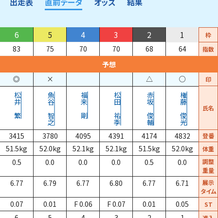
出走表
直前データ
オッズ
結果
6
5
4
3
2
1
枠
83
75
70
70
68
64
指数
予想
◎
×
△
○
印
松井
魚谷
福来
松田
赤坂
権藤
氏名
繁
智之
剛
祐季
俊輔
俊光
3415
3780
4095
4391
4174
4832
登番
51.5
kg
52.0
kg
52.1
kg
52.1
kg
51.5
kg
52.0
kg
体重
0.5
0.0
0.0
0.0
0.5
0.0
調整
重量
6.77
6.79
6.77
6.80
6.77
6.71
展示
タイム
0.07
0.01
F 0.06
F 0.07
0.01
0.05
ST
6
5
4
3
2
1
進入