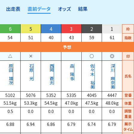
出走表
直前データ
オッズ
結果
6
5
4
3
2
1
枠
54
51
40
43
59
61
指数
予想
△
×
○
◎
印
原田
石原
西岡
森
佐々木
深川
陽多
氏名
雄次
光
蒼志
麻奈美
裕美
5102
5076
5352
5335
4045
4447
登番
51.5
kg
53.3
kg
54.5
kg
47.0
kg
47.5
kg
48.0
kg
体重
0.5
0.0
0.0
0.0
0.0
0.0
調整
重量
6.88
6.94
6.86
6.79
6.74
6.79
展示
タイム