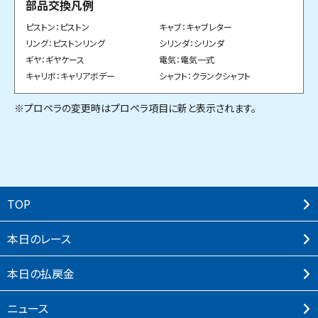
部品交換凡例
ピストン：ピストン
キャブ：キャブレター
リング：ピストンリング
シリンダ：シリンダ
ギヤ：ギヤケース
電気：電気一式
キャリボ：キャリアボデー
シャフト：クランクシャフト
※プロペラの変更時はプロペラ項目に新と表示されます。
TOP
本⽇のレース
本⽇の払戻⾦
ニュース