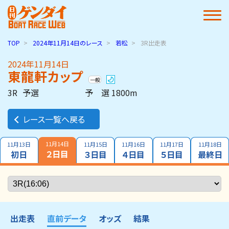
TOP
2024年11月14日
のレース
若松
3R出走表
2024年11月14日
東龍軒カップ
一般
3R
予選
予 選 1800m
レース一覧へ戻る
11月14日
11月13日
11月15日
11月16日
11月17日
11月18日
２日目
初日
３日目
４日目
５日目
最終日
出走表
直前データ
オッズ
結果