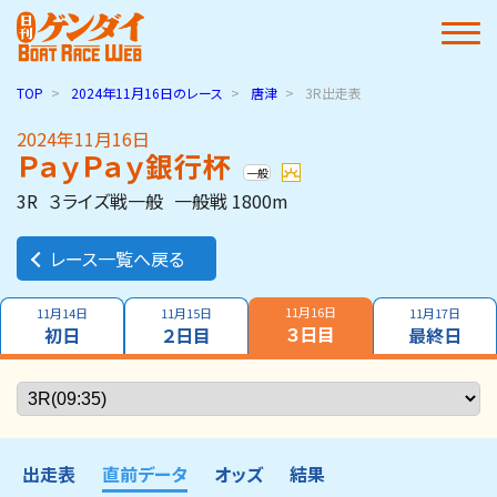
TOP
2024年11月16日
のレース
唐津
3R出走表
2024年11月16日
ＰａｙＰａｙ銀行杯
一般
3R
３ライズ戦一般
一般戦 1800m
レース一覧へ戻る
11月16日
11月14日
11月15日
11月17日
３日目
初日
２日目
最終日
出走表
直前データ
オッズ
結果