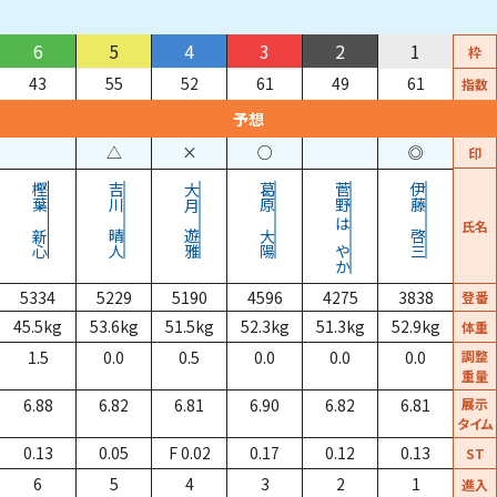
6
5
4
3
2
1
枠
43
55
52
61
49
61
指数
予想
△
×
○
◎
印
樫葉
吉川
大月
葛原
菅野
伊藤
氏名
新心
晴人
遊雅
大陽
はやか
啓三
5334
5229
5190
4596
4275
3838
登番
45.5
kg
53.6
kg
51.5
kg
52.3
kg
51.3
kg
52.9
kg
体重
1.5
0.0
0.5
0.0
0.0
0.0
調整
重量
6.88
6.82
6.81
6.90
6.82
6.81
展示
タイム
0.13
0.05
F 0.02
0.17
0.12
0.13
ST
6
5
4
3
2
1
進入