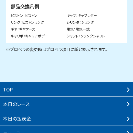
部品交換凡例
ピストン：ピストン
キャブ：キャブレター
リング：ピストンリング
シリンダ：シリンダ
ギヤ：ギヤケース
電気：電気一式
キャリボ：キャリアボデー
シャフト：クランクシャフト
※プロペラの変更時はプロペラ項目に新と表示されます。
TOP
本⽇のレース
本⽇の払戻⾦