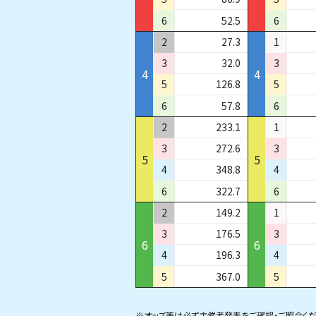
6
52.5
6
2
27.3
1
3
32.0
3
4
4
5
126.8
5
6
57.8
6
2
233.1
1
3
272.6
3
5
5
4
348.8
4
6
322.7
6
2
149.2
1
3
176.5
3
6
6
4
196.3
4
5
367.0
5
※オッズ等は必ず主催者発表をご確認・ご照合くだ