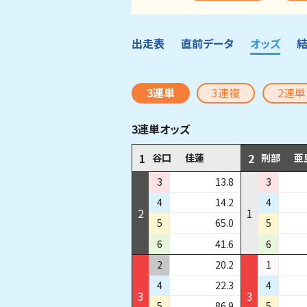
出走表
直前データ
オッズ
3連単
3連複
2連単
3連単オッズ
1
2
谷口
佳蓮
刑部
亜
3
13.8
3
4
14.2
4
2
1
5
65.0
5
6
41.6
6
2
20.2
1
4
22.3
4
3
3
5
86.9
5