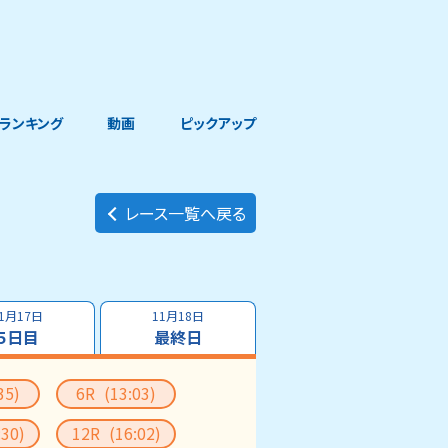
ランキング
動画
ピックアップ
レース一覧へ戻る
1月17日
11月18日
５日目
最終日
35)
6R
(13:03)
:30)
12R
(16:02)