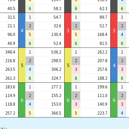
40.5
6
58.2
6
62.3
6
31.5
1
54.7
1
89.7
1
21.1
2
32.6
2
52.7
2
4
3
3
96.0
5
130.4
5
168.4
4
40.9
6
52.4
6
81.5
6
348.4
1
536.2
1
262.2
1
216.8
2
298.5
2
207.8
2
5
5
4
263.5
4
306.2
3
257.6
3
261.3
6
324.7
6
188.2
6
183.6
1
277.2
1
199.6
1
114.9
2
155.2
2
111.0
2
6
6
6
118.8
4
153.0
3
140.9
3
257.2
5
366.5
5
223.7
4
さい。