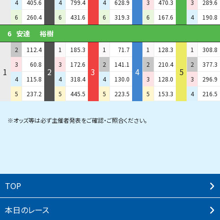
4
405.6
4
799.4
4
628.9
3
470.3
3
289.6
6
260.4
6
431.6
6
319.3
6
167.6
4
190.8
6
安達
裕樹
2
112.4
1
185.3
1
71.7
1
128.3
1
308.8
3
60.8
3
172.6
2
141.1
2
210.4
2
377.3
1
2
3
4
5
4
115.8
4
318.4
4
130.0
3
128.0
3
296.9
5
237.2
5
445.5
5
223.5
5
153.3
4
216.5
※オッズ等は必ず主催者発表をご確認・ご照合ください。
TOP
本⽇のレース