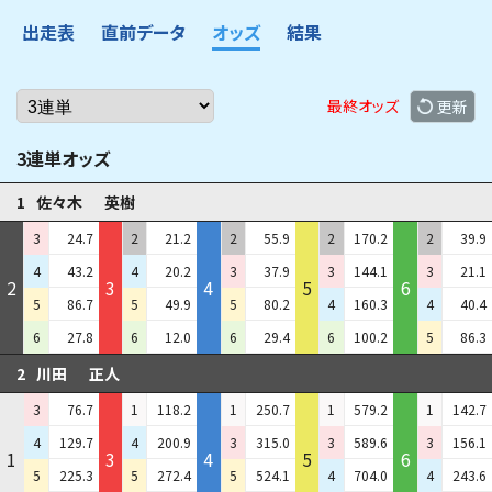
出走表
直前データ
オッズ
結果
最終オッズ
更新
3連単オッズ
1
佐々木
英樹
3
24.7
2
21.2
2
55.9
2
170.2
2
39.9
4
43.2
4
20.2
3
37.9
3
144.1
3
21.1
2
3
4
5
6
5
86.7
5
49.9
5
80.2
4
160.3
4
40.4
6
27.8
6
12.0
6
29.4
6
100.2
5
86.3
2
川田
正人
3
76.7
1
118.2
1
250.7
1
579.2
1
142.7
4
129.7
4
200.9
3
315.0
3
589.6
3
156.1
1
3
4
5
6
5
225.3
5
272.4
5
524.1
4
704.0
4
243.6