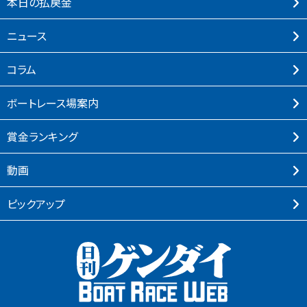
本⽇の払戻⾦
ニュース
コラム
ボートレース場案内
賞⾦ランキング
動画
ピックアップ