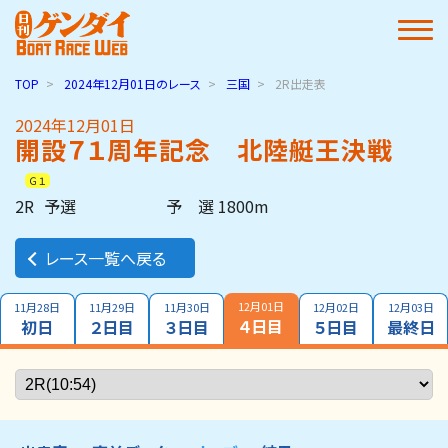
TOP
2024年12月01日
のレース
三国
2R出走表
2024年12月01日
開設７１周年記念 北陸艇王決戦
Ｇ１
2R
予選
予 選 1800m
レース一覧へ戻る
12月01日
11月28日
11月29日
11月30日
12月02日
12月03日
４日目
初日
２日目
３日目
５日目
最終日