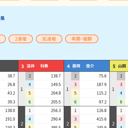
結果
2連複
拡連複
単勝・複勝
3
4
5
深井
利寿
藤岡
俊介
山田
38.7
2
138.7
2
75.6
2
26.8
4
149.5
3
187.9
3
1
1
1
43.2
5
204.8
5
115.2
4
39.3
6
205.5
6
97.2
6
138.0
1
256.3
1
126.8
1
191.0
4
290.4
3
415.6
3
2
2
2
230.3
5
395.5
5
245.9
4