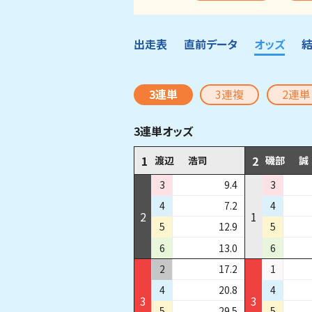
出走表
直前データ
オッズ
3連単
3連複
2連単
3連単オッズ
1
2
渡辺
浩司
磯部
誠
3
9.4
3
4
7.2
4
2
1
5
12.9
5
6
13.0
6
2
17.2
1
4
20.8
4
3
3
5
29.5
5