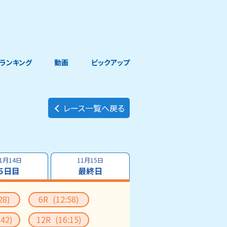
ランキング
動画
ピックアップ
レース一覧へ戻る
1月14日
11月15日
５日目
最終日
28)
6R
(12:58)
:42)
12R
(16:15)