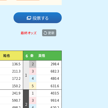
投票する
最終オッズ
更新
6
祐也
秦
英悟
136.5
2
298.4
211.3
3
682.3
1
172.2
4
480.4
150.2
5
631.6
241.9
1
403.5
590.7
3
993.4
2
498.2
4
620.2