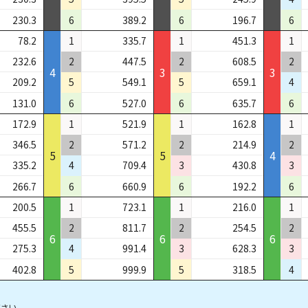
230.3
6
389.2
6
196.7
6
78.2
1
335.7
1
451.3
1
232.6
2
447.5
2
608.5
2
4
3
3
209.2
5
549.1
5
659.1
4
131.0
6
527.0
6
635.7
6
172.9
1
521.9
1
162.8
1
346.5
2
571.2
2
214.9
2
5
5
4
335.2
4
709.4
3
430.8
3
266.7
6
660.9
6
192.2
6
200.5
1
723.1
1
216.0
1
455.5
2
811.7
2
254.5
2
6
6
6
275.3
4
991.4
3
628.3
3
402.8
5
999.9
5
318.5
4
さい。