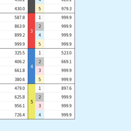
430.0
5
979.3
587.8
1
999.9
863.9
2
999.9
3
899.2
4
999.9
999.9
5
999.9
325.5
1
523.0
406.2
2
669.1
4
661.8
3
999.9
380.6
5
999.9
479.0
1
897.6
625.8
2
999.9
5
956.1
3
999.9
726.4
4
999.9