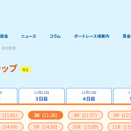
戻金
ニュース
コラム
ボートレース場案内
賞金
3R出走表
カップ
Ｇ１
日
11月12日
11月13日
1
目
３日目
４日目
R
(11:01)
3R
(11:26)
4R
(11:57)
5R
(12:
R
(14:04)
9R
(14:36)
10R
(15:09)
11R
(15