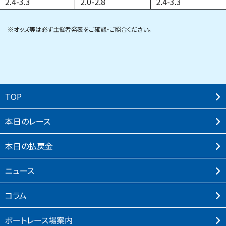
2.4
-
3.3
2.0
-
2.8
2.4
-
3.3
※オッズ等は必ず主催者発表をご確認・ご照合ください。
TOP
本⽇のレース
本⽇の払戻⾦
ニュース
コラム
ボートレース場案内