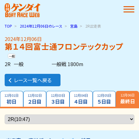
TOP
2024年12月06日
のレース
宮島
2R出走表
2024年12月06日
第１４回富士通フロンテックカップ
一般
2R
一般
一般戦 1800m
レース一覧へ戻る
12月06日
12月01日
12月02日
12月03日
12月04日
12月05日
最終日
初日
２日目
３日目
４日目
５日目