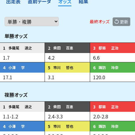
出走表
直前データ
オッズ
結果
最終オッズ
更新
単勝オッズ
1
2
3
多羅尾
達之
柴田
百恵
都築
正治
1.7
4.2
6.6
4
5
6
小澤
学
市川
哲也
諏訪
玲奈
17.1
3.1
120.0
複勝オッズ
1
2
3
多羅尾
達之
柴田
百恵
都築
正治
1.1
-
1.2
2.4
-
3.3
2.0
-
2.8
4
5
6
小澤
学
市川
哲也
諏訪
玲奈