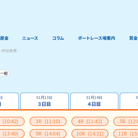
戻金
ニュース
コラム
ボートレース場案内
賞金
6R出走表
一般
2日
01月13日
01月14日
目
３日目
４日目
R
(10:42)
3R
(11:10)
4R
(11:42)
5R
(12:
R
(13:40)
9R
(14:04)
10R
(14:31)
11R
(15