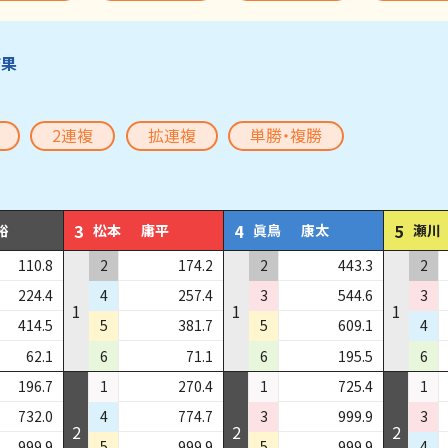
結果
2連複
拡連複
単勝・複勝
3
4
5
裕
松本
庸平
眞鳥
康太
瀬川
110.8
2
174.2
2
443.3
2
224.4
4
257.4
3
544.6
3
1
1
1
414.5
5
381.7
5
609.1
4
62.1
6
71.1
6
195.5
6
196.7
1
270.4
1
725.4
1
732.0
4
774.7
3
999.9
3
2
2
2
999.9
5
999.9
5
999.9
4