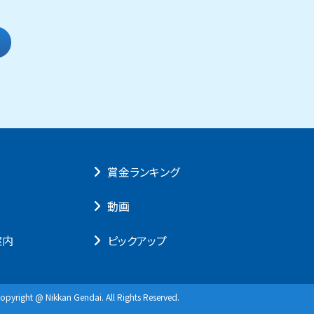
賞⾦ランキング
動画
案内
ピックアップ
opyright @ Nikkan Gendai. All Rights Reserved.