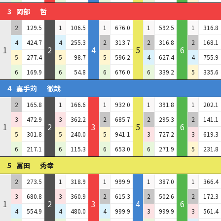
3
岡部
哲
2
129.5
1
106.5
1
676.0
1
592.5
1
316.8
4
424.7
4
255.3
2
313.7
2
316.8
2
168.1
1
2
4
5
6
5
277.4
5
98.7
5
596.2
4
627.4
4
755.9
6
169.9
6
54.8
6
676.0
6
339.2
5
335.6
4
嘉手苅
徹哉
2
165.8
1
166.6
1
932.0
1
391.8
1
202.1
3
472.9
3
362.2
2
685.7
2
295.3
2
141.1
1
2
3
5
6
5
301.8
5
240.0
5
941.1
3
727.2
3
619.3
6
217.1
6
115.3
6
653.0
6
271.9
5
231.8
5
冨田
秀幸
2
273.5
1
318.9
1
999.9
1
387.0
1
366.4
3
680.8
3
360.9
2
615.3
2
502.6
2
172.3
1
2
3
4
6
4
554.9
4
480.0
4
999.9
3
999.9
3
561.4