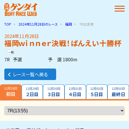
TOP
2024年11月28日
のレース
福岡
7R出走表
2024年11月28日
福岡ｗｉｎｎｅｒ決戦！ばんえい十勝杯
一般
7R
予選
予 選 1800m
レース一覧へ戻る
11月28日
11月29日
11月30日
12月01日
12月02日
12月03日
初日
２日目
３日目
４日目
５日目
最終日