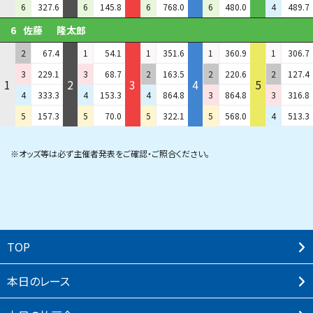
6
327.6
6
145.8
6
768.0
6
480.0
4
489.7
6
佐藤
隆太郎
2
67.4
1
54.1
1
351.6
1
360.9
1
306.7
3
229.1
3
68.7
2
163.5
2
220.6
2
127.4
1
2
3
4
5
4
333.3
4
153.3
4
864.8
3
864.8
3
316.8
5
157.3
5
70.0
5
322.1
5
568.0
4
513.3
※オッズ等は必ず主催者発表をご確認・ご照合ください。
TOP
本⽇のレース