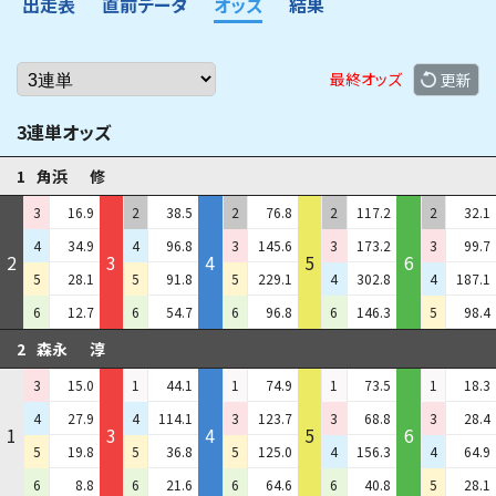
出走表
直前データ
オッズ
結果
最終オッズ
更新
3連単オッズ
1
角浜
修
3
16.9
2
38.5
2
76.8
2
117.2
2
32.1
4
34.9
4
96.8
3
145.6
3
173.2
3
99.7
2
3
4
5
6
5
28.1
5
91.8
5
229.1
4
302.8
4
187.1
6
12.7
6
54.7
6
96.8
6
146.3
5
98.4
2
森永
淳
3
15.0
1
44.1
1
74.9
1
73.5
1
18.3
4
27.9
4
114.1
3
123.7
3
68.8
3
28.4
1
3
4
5
6
5
19.8
5
36.8
5
125.0
4
156.3
4
64.9
6
8.8
6
21.6
6
64.6
6
40.8
5
28.1