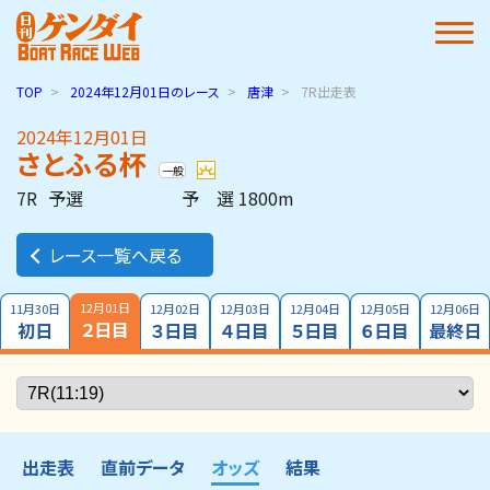
TOP
2024年12月01日
のレース
唐津
7R出走表
2024年12月01日
さとふる杯
一般
7R
予選
予 選 1800m
レース一覧へ戻る
12月01日
11月30日
12月02日
12月03日
12月04日
12月05日
12月06日
２日目
初日
３日目
４日目
５日目
６日目
最終日
出走表
直前データ
オッズ
結果