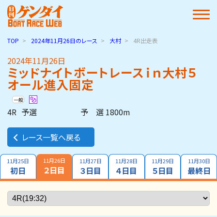
TOP
2024年11月26日
のレース
大村
4R出走表
2024年11月26日
ミッドナイトボートレースｉｎ大村５
オール進入固定
一般
4R
予選
予 選 1800m
レース一覧へ戻る
11月26日
11月25日
11月27日
11月28日
11月29日
11月30日
２日目
初日
３日目
４日目
５日目
最終日