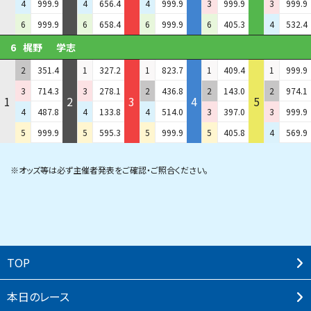
4
999.9
4
656.4
4
999.9
3
999.9
3
999.9
6
999.9
6
658.4
6
999.9
6
405.3
4
532.4
6
梶野
学志
2
351.4
1
327.2
1
823.7
1
409.4
1
999.9
3
714.3
3
278.1
2
436.8
2
143.0
2
974.1
1
2
3
4
5
4
487.8
4
133.8
4
514.0
3
397.0
3
999.9
5
999.9
5
595.3
5
999.9
5
405.8
4
569.9
※オッズ等は必ず主催者発表をご確認・ご照合ください。
TOP
本⽇のレース