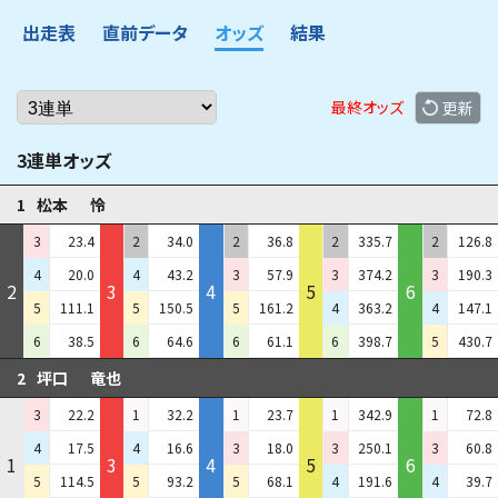
出走表
直前データ
オッズ
結果
最終オッズ
更新
3連単オッズ
1
松本
怜
3
23.4
2
34.0
2
36.8
2
335.7
2
126.8
4
20.0
4
43.2
3
57.9
3
374.2
3
190.3
2
3
4
5
6
5
111.1
5
150.5
5
161.2
4
363.2
4
147.1
6
38.5
6
64.6
6
61.1
6
398.7
5
430.7
2
坪口
竜也
3
22.2
1
32.2
1
23.7
1
342.9
1
72.8
4
17.5
4
16.6
3
18.0
3
250.1
3
60.8
1
3
4
5
6
5
114.5
5
93.2
5
68.1
4
191.6
4
39.7