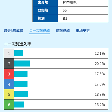
出身地
神奈川県
登録期
55
級別
B1
過去3節成績
コース別成績
期別成績
出場予定
コース別進入率
1
12.1%
2
20.9%
3
17.6%
4
17.6%
5
18.7%
6
13.2%