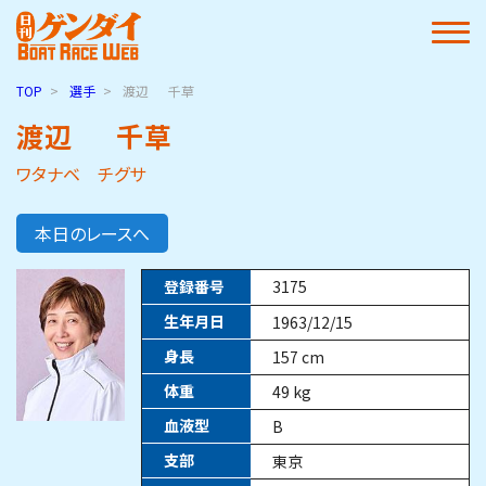
TOP
選手
渡辺
千草
渡辺
千草
ワタナベ チグサ
本日のレースへ
登録番号
3175
生年月日
1963/12/15
身長
157
cm
体重
49
kg
血液型
B
支部
東京