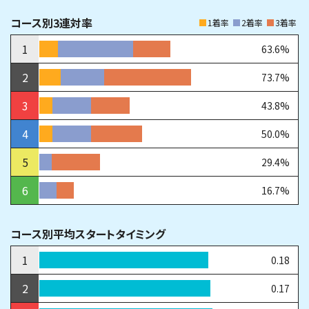
コース別3連対率
1着率
2着率
3着率
1
63.6%
2
73.7%
3
43.8%
4
50.0%
5
29.4%
6
16.7%
コース別平均スタートタイミング
1
0.18
2
0.17