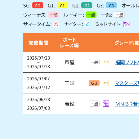
SG:
G1:
G2:
G3:
オールレ
SG
G1
G2
G3
ヴィーナス:
ルーキー:
一般:
一般
一般
一般
サマータイム:
ナイター:
ミッドナイト:
ボート
開催期間
グレード/
レース場
2026/07/23
福岡ソフト
芦屋
~
一般
2026/07/28
2026/07/07
三国
~
Ｇ３
2026/07/12
2026/06/28
若松
~
一般
2026/07/03