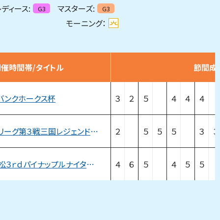
ディース:
マスターズ:
G3
G3
モーニング：
開催時間帯/タイトル
節間成
バンクホークス杯
３
２
５
４
４
４
マスターズリーグ第３戦三国レジェンドカップ
２
５
５
５
３
３
ＭＮＢＲ若松３ｒｄパイナップルナイターカップ
４
６
５
４
５
５