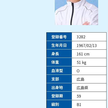
登録番号
3282
生年月日
1967/02/13
身長
161
cm
体重
51
kg
血液型
O
支部
広島
出身地
広島県
登録期
59
級別
B1