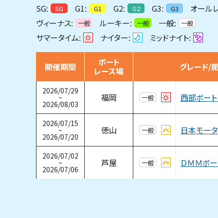
SG:
G1:
G2:
G3:
オールレ
SG
G1
G2
G3
ヴィーナス:
ルーキー:
一般:
一般
一般
一般
サマータイム:
ナイター:
ミッドナイト:
ボート
開催期間
グレード/
レース場
2026/07/29
西部ボート
福岡
~
一般
2026/08/03
2026/07/15
日本モー
徳山
~
一般
2026/07/20
2026/07/02
ＤＭＭボー
芦屋
~
一般
2026/07/06