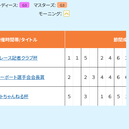
ディース:
マスターズ:
G3
G3
モーニング：
開催時間帯/タイトル
節間成
レース記者クラブ杯
１
１
５
２
４
６
２
ターボート選手会会長賞
２
２
３
４
４
６
６
トちゃんねる杯
５
３
１
６
５
１