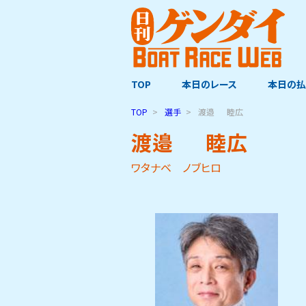
TOP
本日のレース
本日の払
TOP
選手
渡邉
睦広
渡邉
睦広
ワタナベ ノブヒロ