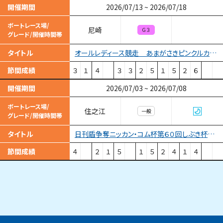
開催期間
2026/07/13
~
2026/07/18
ボートレース場/
尼崎
Ｇ３
グレード/開催時間帯
オールレディース競走 あまがさきピンクルカップ
タイトル
節間成績
３
１
４
３
３
２
５
１
５
２
６
開催期間
2026/07/03
~
2026/07/08
ボートレース場/
住之江
一般
グレード/開催時間帯
日刊盾争奪ニッカン・コム杯第６０回しぶき杯競走
タイトル
節間成績
４
２
１
５
１
５
２
４
１
４