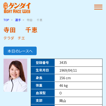
TOP
選手
寺田
千恵
寺田
千恵
テラダ チエ
本日のレースへ
登録番号
3435
生年月日
1969/04/11
身長
156
cm
体重
46
kg
血液型
O
支部
岡山