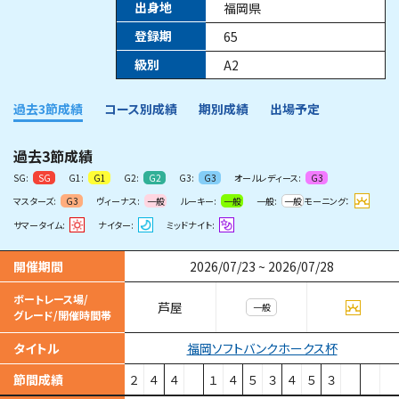
出身地
福岡県
登録期
65
級別
A2
過去3節成績
コース別成績
期別成績
出場予定
過去3節成績
SG:
G1:
G2:
G3:
オールレディース:
SG
G1
G2
G3
G3
マスターズ:
ヴィーナス:
ルーキー:
一般:
モーニング：
G3
一般
一般
一般
サマータイム:
ナイター:
ミッドナイト:
開催期間
2026/07/23
~
2026/07/28
ボートレース場/
芦屋
一般
グレード/開催時間帯
福岡ソフトバンクホークス杯
タイトル
節間成績
２
４
４
１
４
５
３
４
５
３