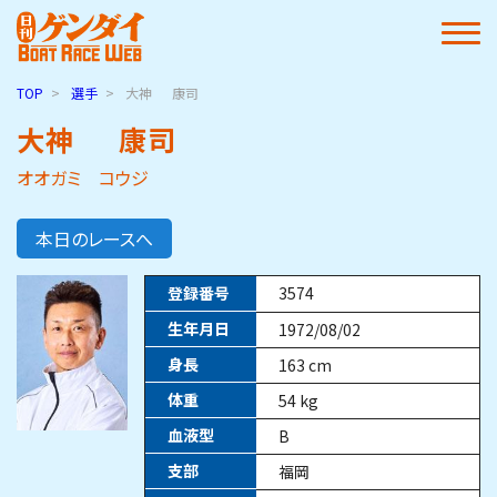
TOP
選手
大神
康司
大神
康司
オオガミ コウジ
本日のレースへ
登録番号
3574
生年月日
1972/08/02
身長
163
cm
体重
54
kg
血液型
B
支部
福岡