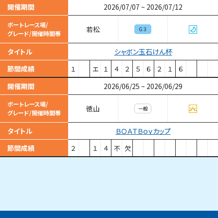
開催期間
2026/07/07
~
2026/07/12
ボートレース場/
若松
Ｇ３
グレード/開催時間帯
シャボン玉石けん杯
タイトル
節間成績
１
エ
１
４
２
５
６
２
１
６
開催期間
2026/06/25
~
2026/06/29
ボートレース場/
徳山
一般
グレード/開催時間帯
ＢＯＡＴＢｏｙカップ
タイトル
節間成績
２
１
４
不
欠