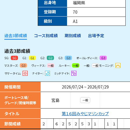
出身地
福岡県
登録期
70
級別
A1
過去3節成績
コース別成績
期別成績
出場予定
過去3節成績
SG:
G1:
G2:
G3:
オールレディース:
SG
G1
G2
G3
G3
マスターズ:
ヴィーナス:
ルーキー:
一般:
モーニング：
G3
一般
一般
一般
サマータイム:
ナイター:
ミッドナイト:
開催期間
2026/07/24
~
2026/07/29
ボートレース場/
宮島
一般
グレード/開催時間帯
第１６回みやじマリンカップ
タイトル
節間成績
２
６
２
５
２
５
３
１
１
１