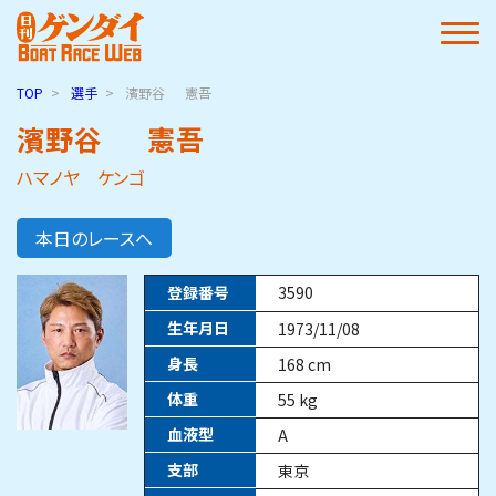
TOP
選手
濱野谷
憲吾
濱野谷
憲吾
ハマノヤ ケンゴ
本日のレースへ
登録番号
3590
生年月日
1973/11/08
身長
168
cm
体重
55
kg
血液型
A
支部
東京