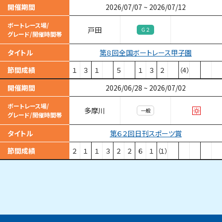
開催期間
2026/07/07
~
2026/07/12
ボートレース場/
戸田
Ｇ２
グレード/開催時間帯
第８回全国ボートレース甲子園
タイトル
節間成績
１
３
１
５
１
３
２
（４）
開催期間
2026/06/28
~
2026/07/02
ボートレース場/
多摩川
一般
グレード/開催時間帯
第６２回日刊スポーツ賞
タイトル
節間成績
２
１
１
３
２
２
６
１
（１）