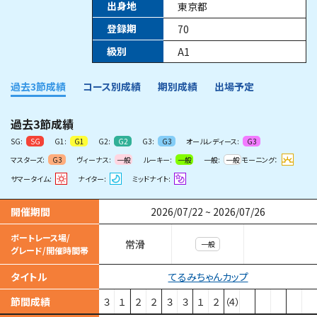
出身地
東京都
登録期
70
級別
A1
過去3節成績
コース別成績
期別成績
出場予定
過去3節成績
SG:
G1:
G2:
G3:
オールレディース:
SG
G1
G2
G3
G3
マスターズ:
ヴィーナス:
ルーキー:
一般:
モーニング：
G3
一般
一般
一般
サマータイム:
ナイター:
ミッドナイト:
開催期間
2026/07/22
~
2026/07/26
ボートレース場/
常滑
一般
グレード/開催時間帯
てるみちゃんカップ
タイトル
節間成績
３
１
２
２
３
３
１
２
（４）