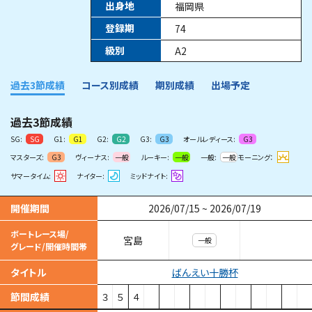
出身地
福岡県
登録期
74
級別
A2
過去3節成績
コース別成績
期別成績
出場予定
過去3節成績
SG:
G1:
G2:
G3:
オールレディース:
SG
G1
G2
G3
G3
マスターズ:
ヴィーナス:
ルーキー:
一般:
モーニング：
G3
一般
一般
一般
サマータイム:
ナイター:
ミッドナイト:
開催期間
2026/07/15
~
2026/07/19
ボートレース場/
宮島
一般
グレード/開催時間帯
ばんえい十勝杯
タイトル
節間成績
３
５
４