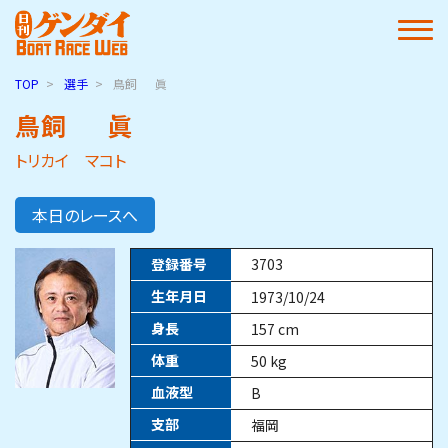
TOP
選手
鳥飼
眞
鳥飼
眞
トリカイ マコト
本日のレースへ
登録番号
3703
生年月日
1973/10/24
身長
157
cm
体重
50
kg
血液型
B
支部
福岡