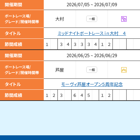
開催期間
2026/07/05
~
2026/07/09
ボートレース場/
大村
一般
グレード/開催時間帯
ミッドナイトボートレースｉｎ大村 ４
タイトル
節間成績
１
３
４
３
３
３
４
１
２
開催期間
2026/06/25
~
2026/06/29
ボートレース場/
芦屋
一般
グレード/開催時間帯
モーヴィ芦屋オープン５周年記念
タイトル
節間成績
１
２
３
６
４
５
１
２