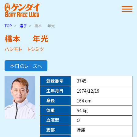
TOP
選手
橋本
年光
橋本
年光
ハシモト トシミツ
本日のレースへ
登録番号
3745
生年月日
1974/12/19
身長
164
cm
体重
54
kg
血液型
O
支部
兵庫