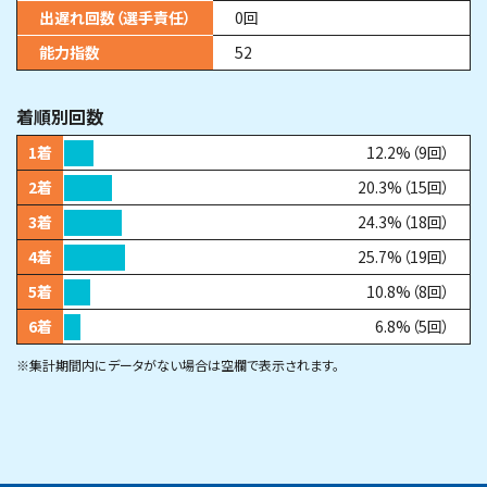
出遅れ回数（選手責任）
0
回
能力指数
52
着順別回数
1着
12.2%
（
9
回
）
2着
20.3%
（
15
回
）
3着
24.3%
（
18
回
）
4着
25.7%
（
19
回
）
5着
10.8%
（
8
回
）
6着
6.8%
（
5
回
）
※集計期間内にデータがない場合は空欄で表示されます。