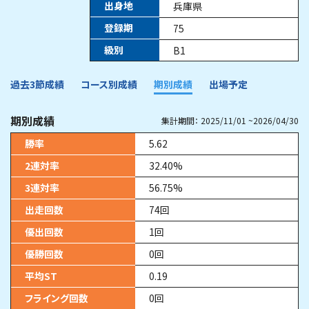
出身地
兵庫県
登録期
75
級別
B1
過去3節成績
コース別成績
期別成績
出場予定
期別成績
集計期間：
2025/11/01
~
2026/04/30
勝率
5.62
2連対率
32.40
%
3連対率
56.75
%
出走回数
74
回
優出回数
1
回
優勝回数
0
回
平均ST
0.19
フライング回数
0
回