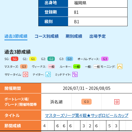
出身地
福岡県
登録期
81
級別
B1
過去3節成績
コース別成績
期別成績
出場予定
過去3節成績
SG:
G1:
G2:
G3:
オールレディース:
SG
G1
G2
G3
G3
マスターズ:
ヴィーナス:
ルーキー:
一般:
モーニング：
G3
一般
一般
一般
サマータイム:
ナイター:
ミッドナイト:
開催期間
2026/07/31
~
2026/08/05
ボートレース場/
浜名湖
Ｇ３
グレード/開催時間帯
マスターズリーグ第４戦★サッポロビールカップ
タイトル
節間成績
４
６
６
６
３
２
６
５
３