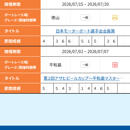
開催期間
2026/07/15
~
2026/07/20
ボートレース場/
徳山
一般
グレード/開催時間帯
日本モーターボート選手会会長賞
タイトル
節間成績
４
３
６
６
５
１
５
３
６
開催期間
2026/07/02
~
2026/07/07
ボートレース場/
平和島
一般
グレード/開催時間帯
第２回アサヒビールカップ〜平和島マスターズ〜
タイトル
節間成績
５
５
４
３
１
４
４
６
５