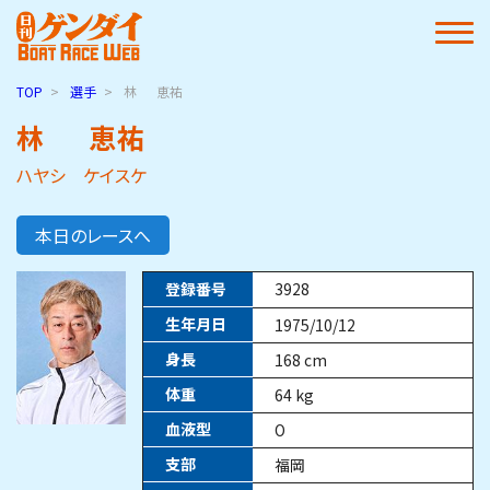
TOP
選手
林
恵祐
林
恵祐
ハヤシ ケイスケ
本日のレースへ
登録番号
3928
生年月日
1975/10/12
身長
168
cm
体重
64
kg
血液型
O
支部
福岡