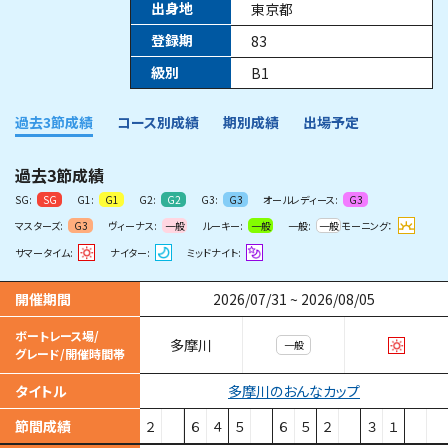
出身地
東京都
登録期
83
級別
B1
過去3節成績
コース別成績
期別成績
出場予定
過去3節成績
SG:
G1:
G2:
G3:
オールレディース:
SG
G1
G2
G3
G3
マスターズ:
ヴィーナス:
ルーキー:
一般:
モーニング：
G3
一般
一般
一般
サマータイム:
ナイター:
ミッドナイト:
開催期間
2026/07/31
~
2026/08/05
ボートレース場/
多摩川
一般
グレード/開催時間帯
多摩川のおんなカップ
タイトル
節間成績
２
６
４
５
６
５
２
３
１