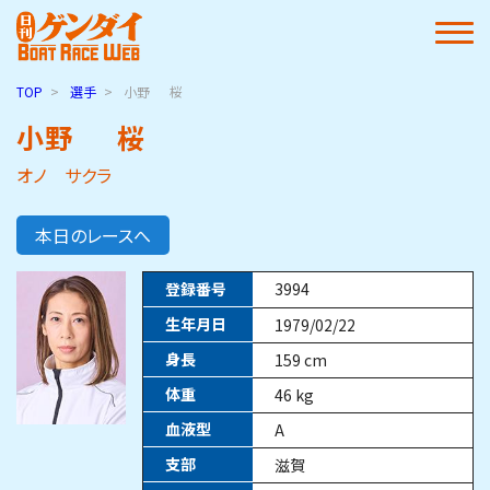
TOP
選手
小野
桜
小野
桜
オノ サクラ
本日のレースへ
登録番号
3994
生年月日
1979/02/22
身長
159
cm
体重
46
kg
血液型
A
支部
滋賀