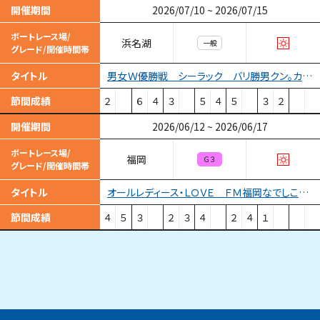
開催期間
2026/07/10
~
2026/07/15
ボートレース場/
浜名湖
一般
グレード/開催時間帯
男女Ｗ優勝戦 シーラック バリ勝男クン。カップ
タイトル
節間成績
２
６
４
３
５
４
５
３
２
開催期間
2026/06/12
~
2026/06/17
ボートレース場/
福岡
Ｇ３
グレード/開催時間帯
オールレディース・ＬＯＶＥ ＦＭ福岡なでしこカップ
タイトル
節間成績
４
５
３
２
３
４
２
４
１